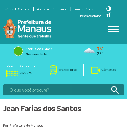
Toggle Hi
Política de Cookies
Acesso à informação
Transparência
Toggle Fo
Teclas de atalho
36°
Status da Cidade
25°
Normalidade
Nível do Rio Negro
Transporte
Câmeras
26.95m
Jean Farias dos Santos
Por Prefeitura de Manaus