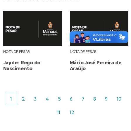
NOTA DE PESAR
NOTA DE PESAR
Jayder Rego do
Mário José Pereira de
Nascimento
Araújo
1
2
3
4
5
6
7
8
9
10
11
12