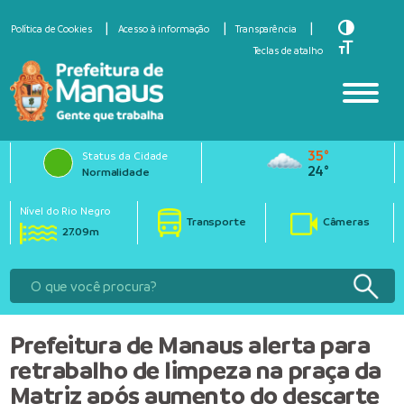
Toggle Hi
Política de Cookies
Acesso à informação
Transparência
Toggle Fo
Teclas de atalho
35°
Status da Cidade
24°
Normalidade
Nível do Rio Negro
Transporte
Câmeras
27.09m
Prefeitura de Manaus alerta para
retrabalho de limpeza na praça da
Matriz após aumento do descarte