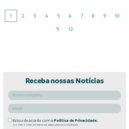
1
2
3
4
5
6
7
8
9
10
11
12
Receba nossas Notícias
Estou de acordo com a
Política de Privacidade.
O e-mail é salvo em banco de dados para consulta futura.