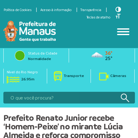
Toggle Hi
Política de Cookies
Acesso à informação
Transparência
Toggle Fo
Teclas de atalho
36°
Status da Cidade
25°
Normalidade
Nível do Rio Negro
Transporte
Câmeras
26.95m
Prefeito Renato Junior recebe
‘Homem-Peixe’ no mirante Lúcia
Almeida e reforça compromisso