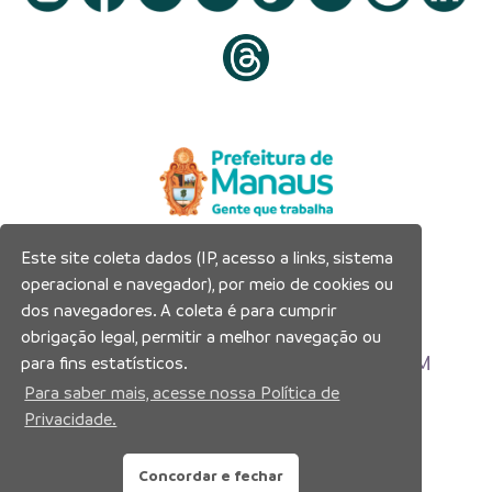
Este site coleta dados (IP, acesso a links, sistema
Prefeitura Municipal de Manaus
operacional e navegador), por meio de cookies ou
Município de Manaus
dos navegadores. A coleta é para cumprir
CNPJ:04.365.326.0001-73
obrigação legal, permitir a melhor navegação ou
Av. Brasil, 2971 – Compensa, Manaus-AM
para fins estatísticos.
CEP: 69036-110
Para saber mais, acesse nossa Política de
Privacidade.
Copyright 2026. Todos os direitos reservados.
Concordar e fechar