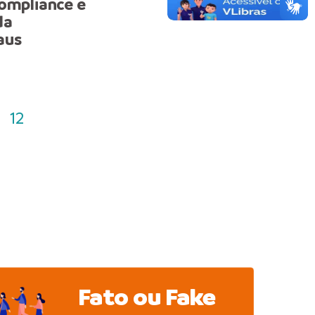
Compliance e
Saudade’ em homenage
da
Dia dos Pais
aus
12
Fato ou Fake