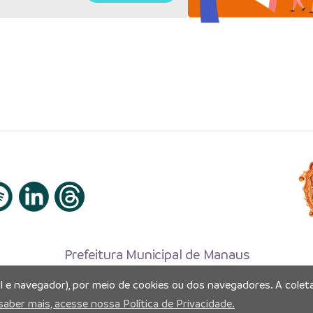
Prefeitura Municipal de Manaus
Município de Manaus
al e navegador), por meio de cookies ou dos navegadores. A coleta
CNPJ:04.365.326.0001-73
saber mais, acesse nossa Política de Privacidade.
Av. Brasil, 2971 – Compensa, Manaus-AM