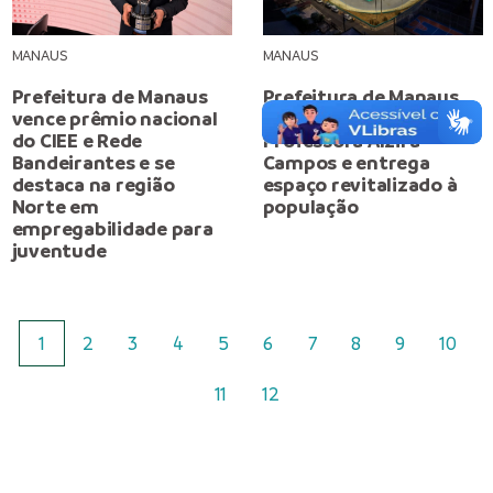
MANAUS
MANAUS
Prefeitura de Manaus
Prefeitura de Manaus
vence prêmio nacional
reinaugura Velódromo
do CIEE e Rede
Professora Alzira
Bandeirantes e se
Campos e entrega
destaca na região
espaço revitalizado à
Norte em
população
empregabilidade para
juventude
1
2
3
4
5
6
7
8
9
10
11
12