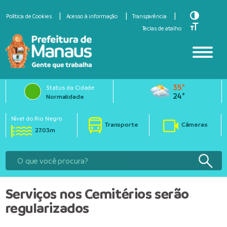
Toggle Hi
Política de Cookies
Acesso à informação
Transparência
Toggle Fo
Teclas de atalho
35°
Status da Cidade
24°
Normalidade
Nível do Rio Negro
Transporte
Câmeras
27.03m
Serviços nos Cemitérios serão
regularizados