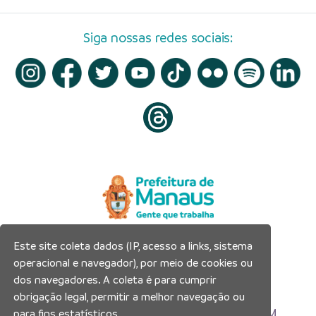
Siga nossas redes sociais:
Este site coleta dados (IP, acesso a links, sistema
Prefeitura Municipal de Manaus
operacional e navegador), por meio de cookies ou
Município de Manaus
dos navegadores. A coleta é para cumprir
CNPJ:04.365.326.0001-73
obrigação legal, permitir a melhor navegação ou
Av. Brasil, 2971 – Compensa, Manaus-AM
para fins estatísticos.