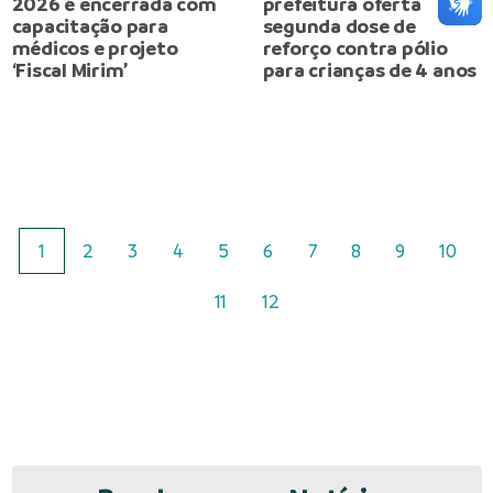
2026 é encerrada com
prefeitura oferta
capacitação para
segunda dose de
médicos e projeto
reforço contra pólio
‘Fiscal Mirim’
para crianças de 4 anos
1
2
3
4
5
6
7
8
9
10
11
12