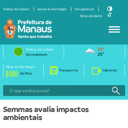
Toggle Hi
Política de Cookies
Acesso à informação
Transparência
Toggle Fo
Teclas de atalho
36°
Status da Cidade
25°
Normalidade
Nível do Rio Negro
Transporte
Câmeras
26.95m
Semmas avalia impactos
ambientais