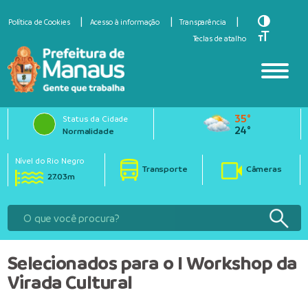
Toggle Hi
Política de Cookies
Acesso à informação
Transparência
Toggle Fo
Teclas de atalho
35°
Status da Cidade
24°
Normalidade
Nível do Rio Negro
Transporte
Câmeras
27.03m
Selecionados para o I Workshop da
Virada Cultural