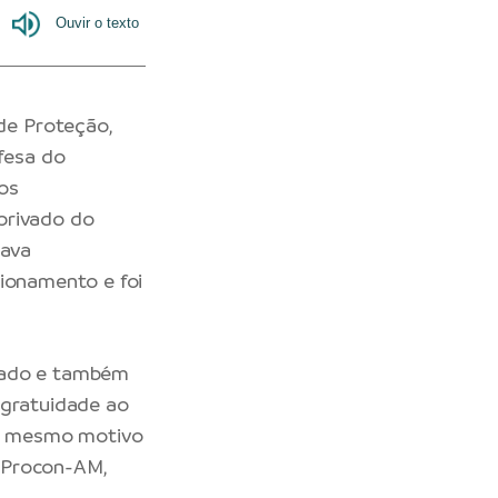
de Proteção,
fesa do
os
privado do
tava
cionamento e foi
onado e também
 gratuidade ao
o mesmo motivo
o Procon-AM,