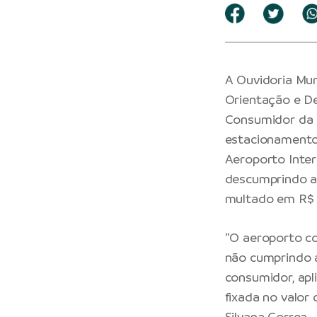
A Ouvidoria Mu
Orientação e D
Consumidor da C
estacionamentos
Aeroporto Inter
descumprindo a 
multado em R$ 1
“O aeroporto c
não cumprindo a
consumidor, ap
fixada no valor 
Silvana Correa.