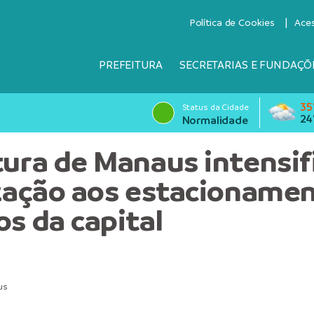
Política de Cookies
Ace
PREFEITURA
SECRETARIAS E FUNDAÇÕ
35
Status da Cidade
24
Normalidade
tura de Manaus intensif
ização aos estacioname
os da capital
us