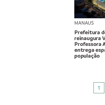
MANAUS
Prefeitura 
reinaugura 
Professora 
entrega espa
população
1