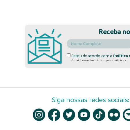
Receba no
Estou de acordo com a
Política 
O e-mail é salvo em banco de dados para consulta futura.
Siga nossas redes sociais: