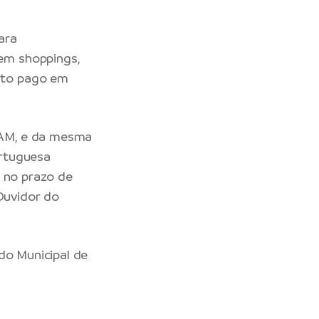
ara
em shoppings,
nto pago em
-AM, e da mesma
ortuguesa
e no prazo de
 Ouvidor do
do Municipal de