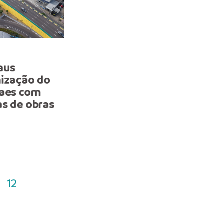
MANAUS
aus
Prefeitura de Manaus rea
nização do
recapeamento e transf
raes com
mobilidade na comunida
as de obras
Parque Rio Solimões
12