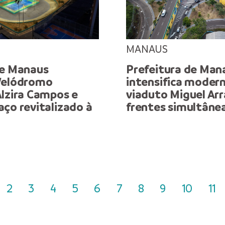
MANAUS
de Manaus
Prefeitura de Man
Velódromo
intensifica moder
Alzira Campos e
viaduto Miguel Ar
ço revitalizado à
frentes simultâne
2
3
4
5
6
7
8
9
10
11