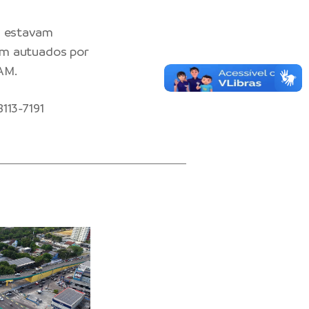
4 estavam
am autuados por
AM.
113-7191