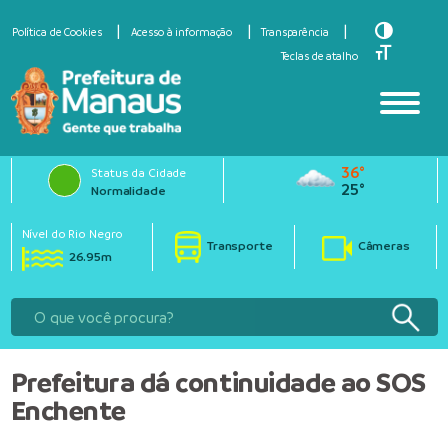
Toggle Hi
Política de Cookies
Acesso à informação
Transparência
Toggle Fo
Teclas de atalho
36°
Status da Cidade
25°
Normalidade
Nível do Rio Negro
Transporte
Câmeras
26.95m
Prefeitura dá continuidade ao SOS
Enchente