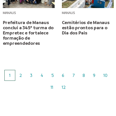
MANAUS
MANAUS
Prefeitura de Manaus
Cemitérios de Manaus
conclui a 345ª turma do
estão prontos para o
Empretec e fortalece
Dia dos Pais
formação de
empreendedores
1
2
3
4
5
6
7
8
9
10
11
12