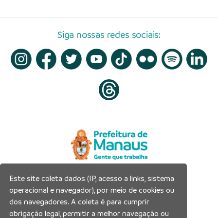
Siga nossas redes sociais:
Este site coleta dados (IP, acesso a links, sistema
Prefeitura Municipal de Manaus
operacional e navegador), por meio de cookies ou
Município de Manaus
dos navegadores. A coleta é para cumprir
CNPJ:04.365.326.0001-73
obrigação legal, permitir a melhor navegação ou