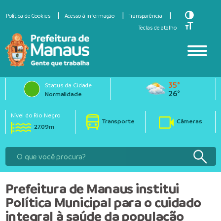
Toggle Hi
Política de Cookies
Acesso à informação
Transparência
Toggle Fo
Teclas de atalho
35°
Status da Cidade
26°
Normalidade
Nível do Rio Negro
Transporte
Câmeras
27.09m
Prefeitura de Manaus institui
Política Municipal para o cuidado
integral à saúde da população