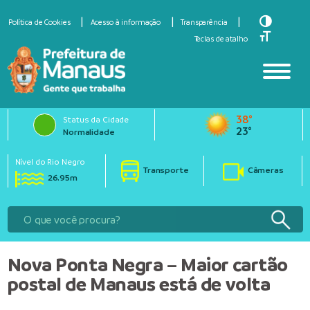
Toggle Hi
Política de Cookies
Acesso à informação
Transparência
Toggle Fo
Teclas de atalho
38°
Status da Cidade
23°
Normalidade
Nível do Rio Negro
Transporte
Câmeras
26.95m
Nova Ponta Negra – Maior cartão
postal de Manaus está de volta