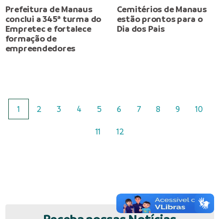
Prefeitura de Manaus
Cemitérios de Manaus
conclui a 345ª turma do
estão prontos para o
Empretec e fortalece
Dia dos Pais
formação de
empreendedores
1
2
3
4
5
6
7
8
9
10
11
12