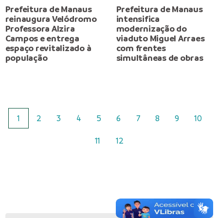
Prefeitura de Manaus
Prefeitura de Manaus
reinaugura Velódromo
intensifica
Professora Alzira
modernização do
Campos e entrega
viaduto Miguel Arraes
espaço revitalizado à
com frentes
população
simultâneas de obras
1
2
3
4
5
6
7
8
9
10
11
12