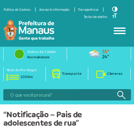
Toggle Hi
Política de Cookies
Acesso à informação
Transparência
Toggle Fo
Teclas de atalho
35°
Status da Cidade
24°
Normalidade
Nível do Rio Negro
Transporte
Câmeras
27.09m
“Notificação – Pais de
adolescentes de rua”