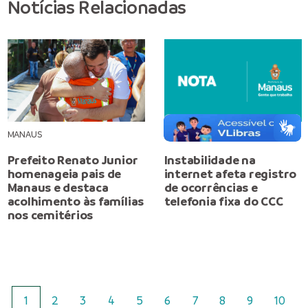
Notícias Relacionadas
MANAUS
MANAUS
Prefeito Renato Junior
Instabilidade na
homenageia pais de
internet afeta registro
Manaus e destaca
de ocorrências e
acolhimento às famílias
telefonia fixa do CCC
nos cemitérios
1
2
3
4
5
6
7
8
9
10