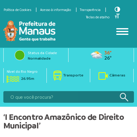
Toggle Hi
Política de Cookies
Acesso à informação
Transparência
Toggle Fo
Teclas de atalho
36°
Status da Cidade
26°
Normalidade
Nível do Rio Negro
Transporte
Câmeras
26.95m
‘I Encontro Amazônico de Direito
Municipal’