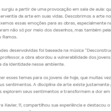
 surgiu a partir de uma provocação em sala de aula: qu
serventia da arte em suas vidas. Descobrimos a arte n
uxemos essas emoções para as obras, especialmente nas
saram não só por meio dos desenhos, mas também pela 
ou Ramos.
des desenvolvidas foi baseada na música “Desconstruç
 professor, a obra abordou a vulnerabilidade dos jovens
da da identidade nesse ambiente.
azer esses temas para os jovens de hoje, que muitas ve
 sentimentos. A disciplina de arte existe justamente p
es explorem seus sentimentos e transformem a dor em ar
a Xavier, 11, compartilhou sua experiência e destacou o