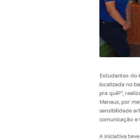
Estudantes do 6
localizada no ba
pra quê?”, reali
Manaus
, por m
sensibilidade a
comunicação e 
A iniciativa te