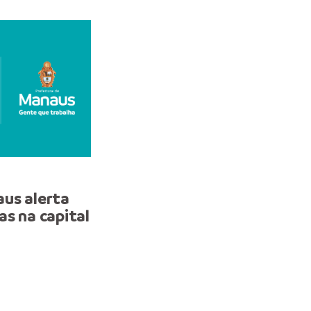
MANAUS
aus alerta
Com apoio da Prefeitura
as na capital
Manaus, ‘Ruas da Copa’ 
torcedores e moviment
economia em dia de
classificação da Seleção
Brasileira de Futebol