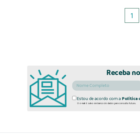
1
Receba no
Estou de acordo com a
Política 
O e-mail é salvo em banco de dados para consulta futura.