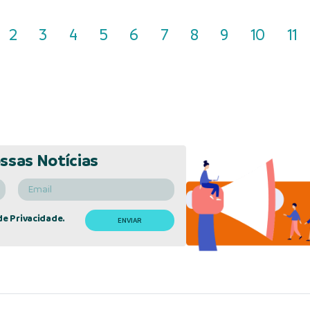
2
3
4
5
6
7
8
9
10
11
ssas Notícias
de Privacidade.