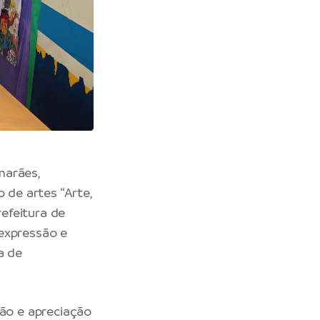
marães,
 de artes “Arte,
refeitura de
 expressão e
a de
são e apreciação