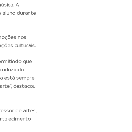
música. A
 aluno durante
emoções nos
ões culturais.
ermitindo que
produzindo
la está sempre
arte”, destacou
essor de artes,
ortalecimento