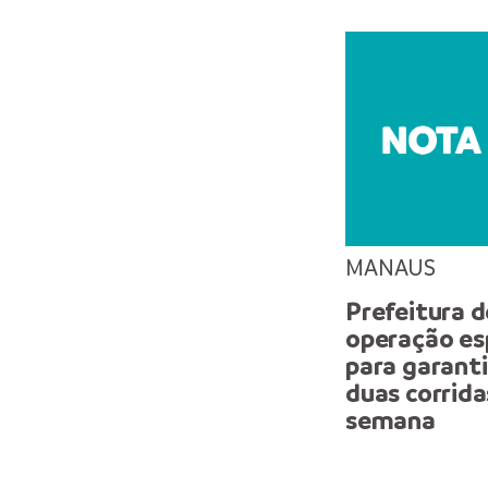
MANAUS
Prefeitura d
operação esp
para garant
duas corrida
semana