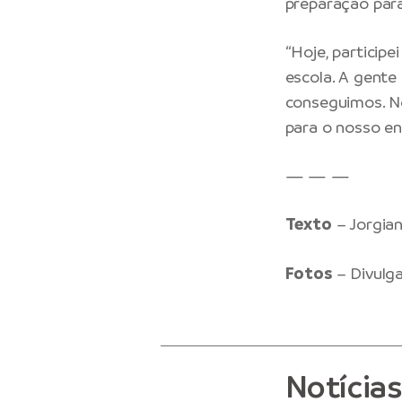
preparação par
“Hoje, particip
escola. A gente
conseguimos. N
para o nosso ens
— — —
Texto
– Jorgia
Fotos
– Divulg
Notícia