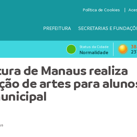
Política de Cookies
Ace
PREFEITURA
SECRETARIAS E FUNDAÇÕ
38
Status da Cidade
23
Normalidade
tura de Manaus realiza
ção de artes para aluno
unicipal
us