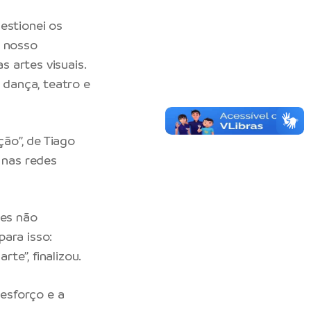
estionei os
o nosso
 artes visuais.
dança, teatro e
ão”, de Tiago
 nas redes
zes não
ara isso:
te”, finalizou.
 esforço e a