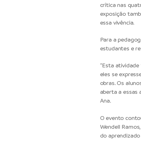
crítica nas quat
exposição tamb
essa vivência.
Para a pedagoga
estudantes e r
“Esta atividade
eles se express
obras. Os aluno
aberta a essas 
Ana.
O evento contou
Wendell Ramos, 
do aprendizado 