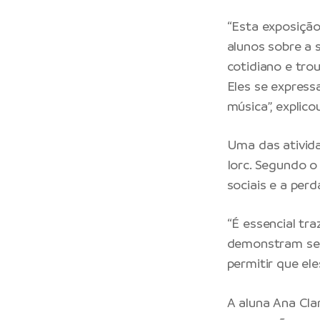
“Esta exposição
alunos sobre a 
cotidiano e tro
Eles se expres
música”, explic
Uma das ativida
Iorc. Segundo o
sociais e a per
“É essencial tr
demonstram seus
permitir que el
A aluna Ana Clar