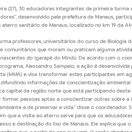
ira (27), 30 educadores integrantes da primeira turma
dores”, desenvolvido pela prefeitura de Manaus, parti
ao aterro sanitário de Manaus, localizado no km 19 da A
urma professores, universitários do curso de Biologia d
 e comunitários que moram ou praticam alguma ativid
 nascentes do Igarapé do Mindú. De acordo com o coo
rograma, Alessandro Sampaio, a ação é desenvolvida p
e (MMA) e visa transformar estes participantes em a
, difundindo informações de conscientização ambiental 
ca capital da região norte que está participando deste
r formar pessoas aptas a conscientizar outras sobre a
ambiente e de preservar a vida.” disse o coordenador. 
 que a visita ao aterro serve para que os educadore
esso e destinação do lixo de Manaus. Ele explica que 
positivo que, a partir do ano que vem, já serão abertas