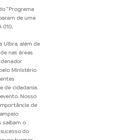
 do “Programa
ciparam de uma
M-010.
a Ulbra, além de
ade nas áreas
rdenador
elo Ministério
gentes
e de cidadania.
 evento. Nosso
 importância de
Sampaio
s saibam o
o sucesso do
 novas turmas.