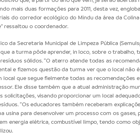
ndo mais duas formações para 2011, desta vez, englob
riais do corredor ecológico do Mindu da área da Colina 
e” ressaltou o coordenador.
dico da Secretaria Municipal de Limpeza Pública (Semul
que a turma pôde aprender, in loco, sobre o trabalho, 
resíduos sólidos. “O aterro atende todas as recomen
ental e fizemos questão da turma ver que o local não é
m local que segue fielmente todas as recomendações e
ssor. Ele disse também que a atual administração mun
s solicitações, visando proporcionar um local adequad
esíduos. “Os educadores também receberam explicaçõe
a usina para desenvolver um processo com os gases, 
em energia elétrica, combustível limpo, tendo como ob
lizou.