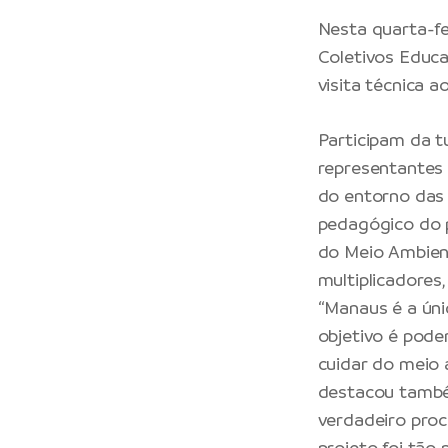
Nesta quarta-fe
Coletivos Educa
visita técnica 
Participam da t
representantes
do entorno das
pedagógico do p
do Meio Ambient
multiplicadores
“Manaus é a úni
objetivo é pode
cuidar do meio 
destacou também
verdadeiro proc
projeto foi tão 