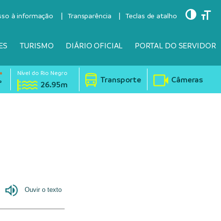
Toggle
Togg
sso à informação
Transparência
Teclas de atalho
ES
TURISMO
DIÁRIO OFICIAL
PORTAL DO SERVIDOR
Nível do Rio Negro
°
Transporte
Câmeras
°
26.95m