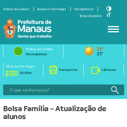
Toggle Hi
Política de Cookies
Acesso à informação
Transparência
Toggle Fo
Teclas de atalho
38°
Status da Cidade
23°
Normalidade
Nível do Rio Negro
Transporte
Câmeras
26.95m
Bolsa Família – Atualização de
alunos