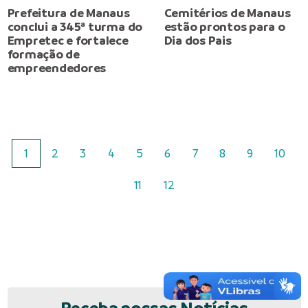
Prefeitura de Manaus
Cemitérios de Manaus
conclui a 345ª turma do
estão prontos para o
Empretec e fortalece
Dia dos Pais
formação de
empreendedores
1
2
3
4
5
6
7
8
9
10
11
12