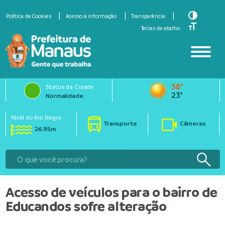
Toggle Hi
Política de Cookies
Acesso à informação
Transparência
Toggle Fo
Teclas de atalho
38°
Status da Cidade
23°
Normalidade
Nível do Rio Negro
Transporte
Câmeras
26.95m
Acesso de veículos para o bairro de
Educandos sofre alteração