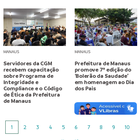
MANAUS
MANAUS
Servidores da CGM
Prefeitura de Manaus
recebem capacitação
promove 7ª edição do
sobre Programa de
‘Bolerão da Saudade’
Integridade e
em homenagem ao Dia
Compliance e o Código
dos Pais
de Ética da Prefeitura
de Manaus
1
2
3
4
5
6
7
8
9
10