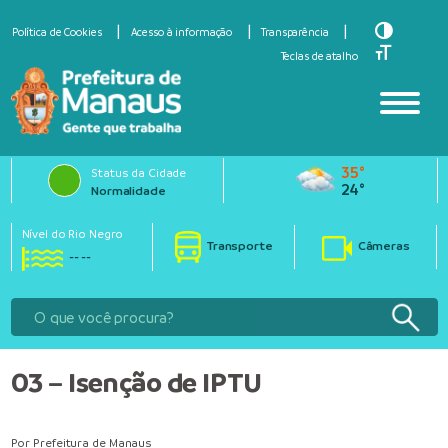
Toggle Hi
Política de Cookies
Acesso à informação
Transparência
Toggle Fo
Teclas de atalho
35°
Status da Cidade
24°
Normalidade
Nível do Rio Negro
Transporte
Câmeras
-- --
03 – Isenção de IPTU
Por Prefeitura de Manaus