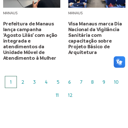
MANAUS
MANAUS
Prefeitura de Manaus
Visa Manaus marca Dia
lança campanha
Nacional da Vigilância
‘Agosto Lilás’ com ação
Sanitária com
integrada e
capacitação sobre
atendimentos da
Projeto Básico de
Unidade Móvel de
Arquitetura
Atendimento à Mulher
1
2
3
4
5
6
7
8
9
10
11
12