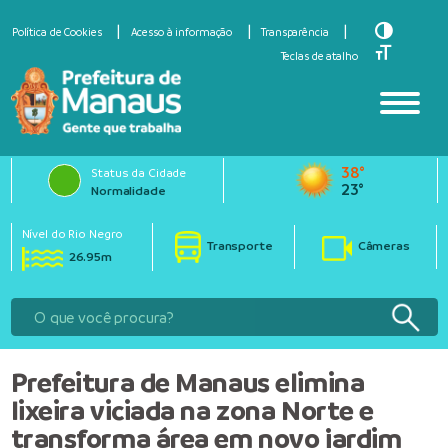
Toggle Hi
Política de Cookies
Acesso à informação
Transparência
Toggle Fo
Teclas de atalho
38°
Status da Cidade
23°
Normalidade
Nível do Rio Negro
Transporte
Câmeras
26.95m
Prefeitura de Manaus elimina
lixeira viciada na zona Norte e
transforma área em novo jardim