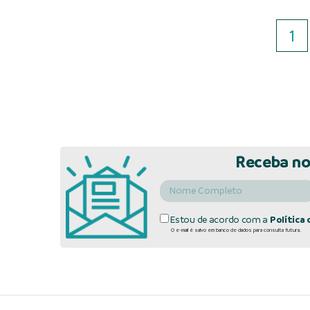
1
Receba no
Estou de acordo com a
Política 
O e-mail é salvo em banco de dados para consulta futura.