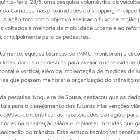
quinta-feira, 28/5, uma pesquisa volumétrica de veículo
nida Camapuã, nas proximidades do shopping Phelippe 
l. A ação tem como objetivo analisar o fluxo da região 
s voltados à melhoria da mobilidade urbana e ao refor
a, principalmente para os pedestres.
ntamento, equipes técnicas do IMMU monitoram a circu
icletas, ônibus e pedestres para avaliar a necessidade 
izontal e vertical, além da implantação de medidas de 
ias que possam melhorar a organização do trânsito no 
da pesquisa, Nogueira de Sousa, destacou que os dad
ais para o planejamento das futuras intervenções viári
objetivo de identificar as necessidades da região, pa
horias na sinalização viária e implantar medidas que 
anização do trânsito. Esse estudo técnico vai beneficia