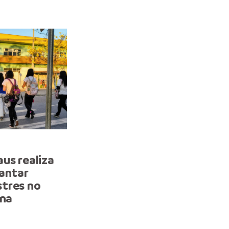
LEVANTAMENTO
us realiza
Pesquisa do Procon Man
lantar
aponta redução de até 2
tres no
no menor preço da botija
ina
quilos em julho