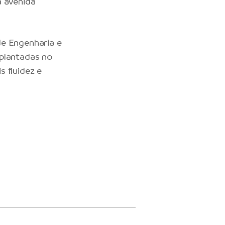
a avenida
de Engenharia e
mplantadas no
 fluidez e