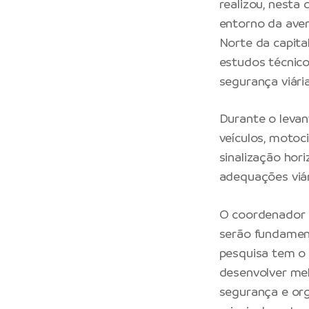
realizou, nesta 
entorno da ave
Norte da capita
estudos técnico
segurança viári
Durante o leva
veículos, motoc
sinalização hor
adequações viár
O coordenador 
serão fundament
pesquisa tem o 
desenvolver mel
segurança e org