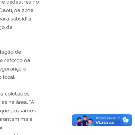
s e pedestres no
Daou, na zona
para subsidiar
ço da
lação de
de reforço na
segurança e
local.
os coletados
as na área. “A
ra que possamos
garantam mais
r,