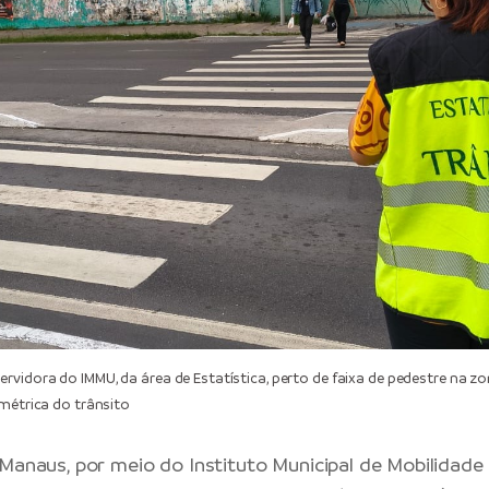
vidora do IMMU, da área de Estatística, perto de faixa de pedestre na z
umétrica do trânsito
 Manaus
, por meio do
Instituto Municipal de Mobilidad