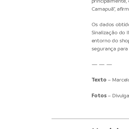
principalmente,
Camapuã”, afir
Os dados obtido
Sinalização do 
entorno do shop
segurança para 
— — —
Texto
– Marcel
Fotos
– Divulg