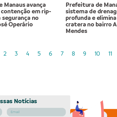
de Manaus avança
Prefeitura de Man
 contenção em rip-
sistema de drena
a segurança no
profunda e elimina
osé Operário
cratera no bairro
Mendes
2
3
4
5
6
7
8
9
10
11
ssas Notícias