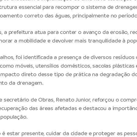
trutura essencial para recompor o sistema de drenage
oamento correto das águas, principalmente no períod
, a prefeitura atua para conter o avanço da erosão, red
lhorar a mobilidade e devolver mais tranquilidade à pop
alhos, foi identificada a presença de diversos resíduo
 como móveis, utensílios domésticos, sacolas plásticas 
impacto direto desse tipo de prática na degradação do
to da drenagem.
 e secretário de Obras, Renato Junior, reforçou o comp
ecuperação das áreas afetadas e destacou a importânc
 população.
 é estar presente, cuidar da cidade e proteger as pess