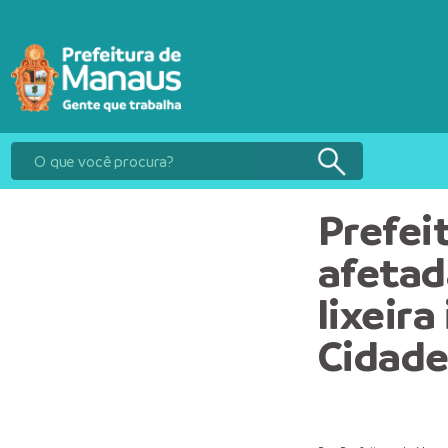
Prefei
afetad
lixeira
Cidad