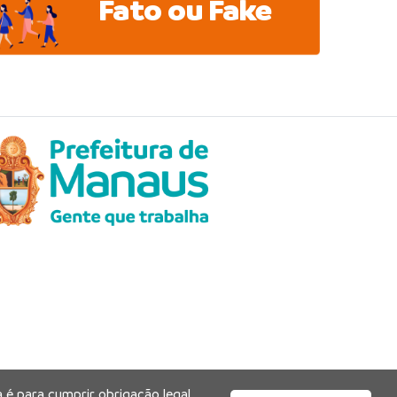
Fato ou Fake
 é para cumprir obrigação legal,