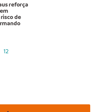
aus reforça
Prefeitura de Manaus re
gem
infraestrutura do Alvora
 risco de
com recuperação de rede
 Armando
drenagem profunda
12