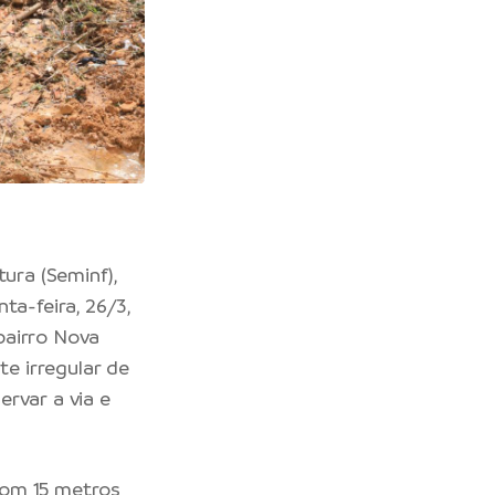
tura
(Seminf),
ta-feira, 26/3,
bairro Nova
e irregular de
rvar a via e
com 15 metros