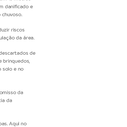
m danificado e
o chuvoso.
uzir riscos
ulação da área.
s descartados de
e brinquedos,
 solo e no
romisso da
ia da
oas. Aqui no