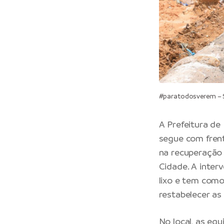
#paratodosverem – S
A
Prefeitura de
segue com frent
na recuperação 
Cidade. A inter
lixo e tem como
restabelecer as
No local, as e