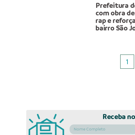
Prefeitura 
com obra de
rap e reforç
bairro São J
1
Receba no