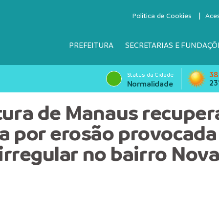
Política de Cookies
Ace
PREFEITURA
SECRETARIAS E FUNDAÇÕ
38
Status da Cidade
23
Normalidade
tura de Manaus recuper
a por erosão provocada
 irregular no bairro Nov
e