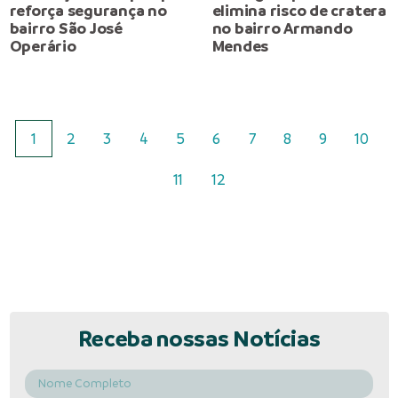
reforça segurança no
elimina risco de cratera
bairro São José
no bairro Armando
Operário
Mendes
1
2
3
4
5
6
7
8
9
10
11
12
Receba nossas Notícias