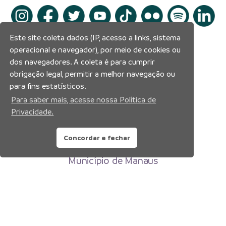
Este site coleta dados (IP, acesso a links, sistema
operacional e navegador), por meio de cookies ou
dos navegadores. A coleta é para cumprir
obrigação legal, permitir a melhor navegação ou
para fins estatísticos.
Para saber mais, acesse nossa Política de
Privacidade.
Concordar e fechar
Prefeitura Municipal de Manaus
Município de Manaus
CNPJ:04.365.326.0001-73
Av. Brasil, 2971 – Compensa, Manaus-AM
CEP: 69036-110
Copyright 2026. Todos os direitos reservados.