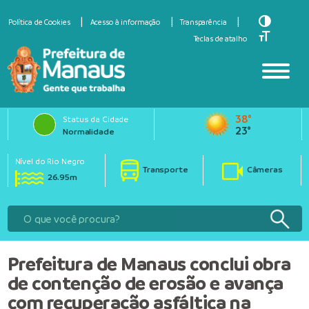
Toggle Hi
Política de Cookies
Acesso à informação
Transparência
Toggle Fo
Teclas de atalho
38°
Status da Cidade
23°
Normalidade
Nível do Rio Negro
Transporte
Câmeras
26.95m
Prefeitura de Manaus conclui obra
de contenção de erosão e avança
com recuperação asfáltica na