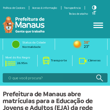
Toggle Hi
Política de Cookies
Acesso à informação
Transparência
Toggle Fo
Teclas de atalho
38°
Status da Cidade
23°
Normalidade
Nível do Rio Negro
Transporte
Câmeras
26.95m
Prefeitura de Manaus abre
matrículas para a Educação de
Jovens e Adultos (EJA) da rede