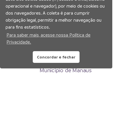
operacional e navegador), por meio de cookies ou
dos navegadores. A coleta é para cumprir
obrigação legal, permitir a melhor navegação ou
para fins estatísticos.
Para saber mais, acesse nossa Política de
Privacidade.
Concordar e fechar
Prefeitura Municipal de Manaus
Município de Manaus
CNPJ:04.365.326.0001-73
Av. Brasil, 2971 – Compensa, Manaus-AM
CEP: 69036-110
Copyright 2026. Todos os direitos reservados.