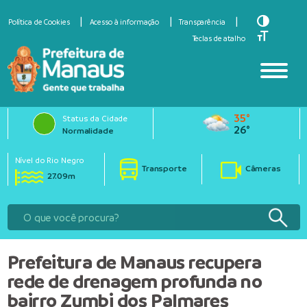
Toggle Hi
Política de Cookies
Acesso à informação
Transparência
Toggle Fo
Teclas de atalho
35°
Status da Cidade
26°
Normalidade
Nível do Rio Negro
Transporte
Câmeras
27.09m
Prefeitura de Manaus recupera
rede de drenagem profunda no
bairro Zumbi dos Palmares