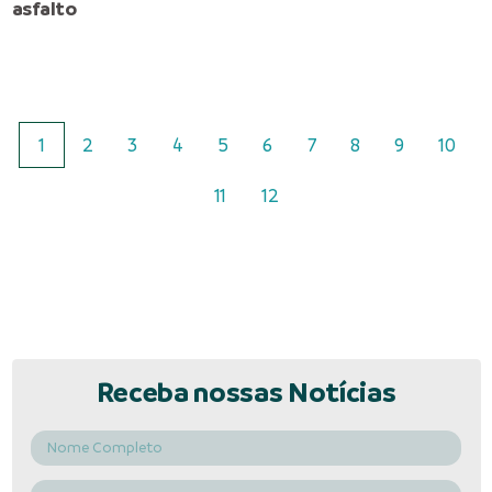
asfalto
1
2
3
4
5
6
7
8
9
10
11
12
Receba nossas Notícias