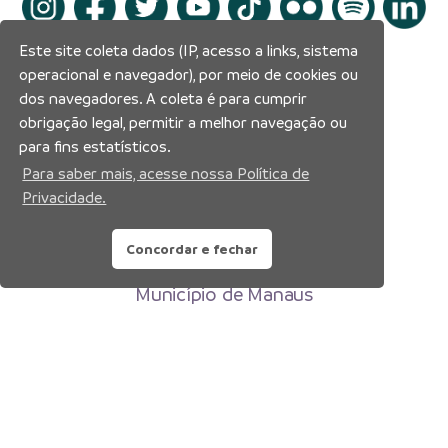
Este site coleta dados (IP, acesso a links, sistema
operacional e navegador), por meio de cookies ou
dos navegadores. A coleta é para cumprir
obrigação legal, permitir a melhor navegação ou
para fins estatísticos.
Para saber mais, acesse nossa Política de
Privacidade.
Concordar e fechar
Prefeitura Municipal de Manaus
Município de Manaus
CNPJ:04.365.326.0001-73
Av. Brasil, 2971 – Compensa, Manaus-AM
CEP: 69036-110
Copyright 2026. Todos os direitos reservados.