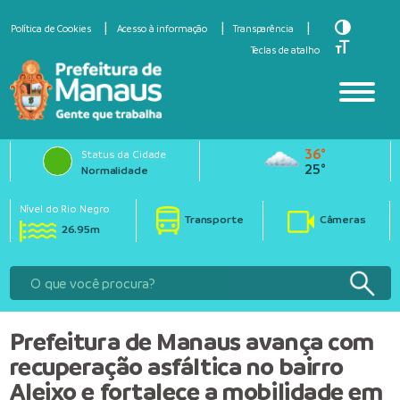
Toggle Hi
Política de Cookies
Acesso à informação
Transparência
Toggle Fo
Teclas de atalho
36°
Status da Cidade
25°
Normalidade
Nível do Rio Negro
Transporte
Câmeras
26.95m
Prefeitura de Manaus avança com
recuperação asfáltica no bairro
Aleixo e fortalece a mobilidade em