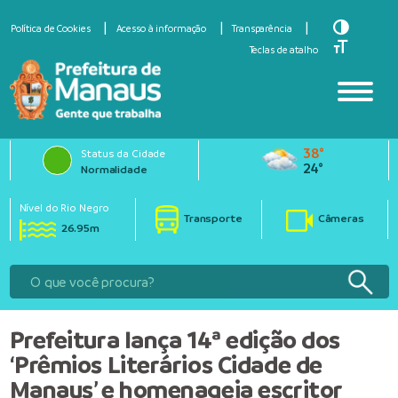
Toggle Hi
Política de Cookies
Acesso à informação
Transparência
Toggle Fo
Teclas de atalho
38°
Status da Cidade
24°
Normalidade
Nível do Rio Negro
Transporte
Câmeras
26.95m
Prefeitura lança 14ª edição dos
‘Prêmios Literários Cidade de
Manaus’ e homenageia escritor