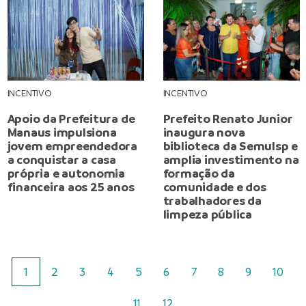
INCENTIVO
INCENTIVO
Apoio da Prefeitura de
Prefeito Renato Junior
Manaus impulsiona
inaugura nova
jovem empreendedora
biblioteca da Semulsp e
a conquistar a casa
amplia investimento na
própria e autonomia
formação da
financeira aos 25 anos
comunidade e dos
trabalhadores da
limpeza pública
1
2
3
4
5
6
7
8
9
10
11
12