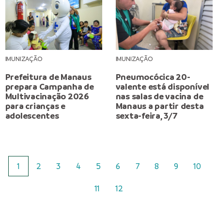
IMUNIZAÇÃO
IMUNIZAÇÃO
Prefeitura de Manaus
Pneumocócica 20-
prepara Campanha de
valente está disponível
Multivacinação 2026
nas salas de vacina de
para crianças e
Manaus a partir desta
adolescentes
sexta-feira, 3/7
1
2
3
4
5
6
7
8
9
10
11
12