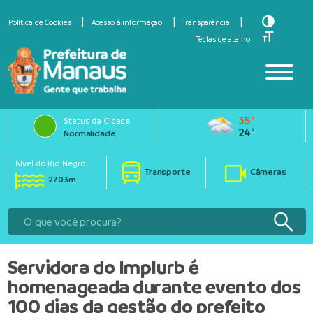
Toggle Hi
Política de Cookies
Acesso à informação
Transparência
Toggle Fo
Teclas de atalho
35°
Status da Cidade
24°
Normalidade
Nível do Rio Negro
Transporte
Câmeras
27.03m
Servidora do Implurb é
homenageada durante evento dos
100 dias da gestão do prefeito