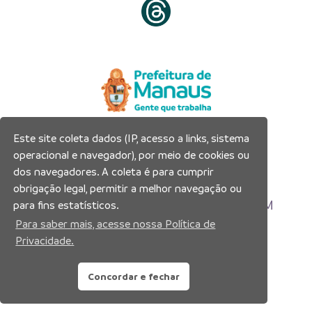
Este site coleta dados (IP, acesso a links, sistema
Prefeitura Municipal de Manaus
operacional e navegador), por meio de cookies ou
Município de Manaus
dos navegadores. A coleta é para cumprir
CNPJ:04.365.326.0001-73
obrigação legal, permitir a melhor navegação ou
Av. Brasil, 2971 – Compensa, Manaus-AM
para fins estatísticos.
CEP: 69036-110
Para saber mais, acesse nossa Política de
Privacidade.
Copyright 2026. Todos os direitos reservados.
Concordar e fechar