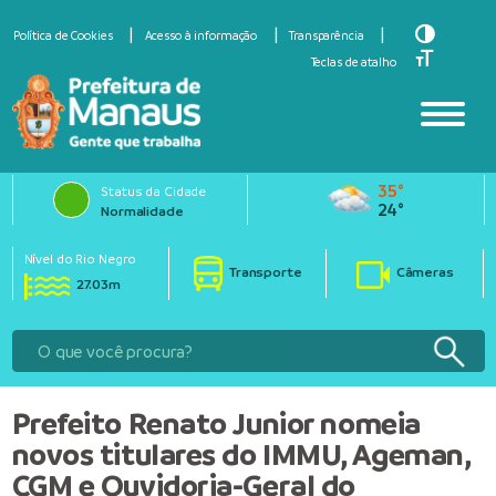
Toggle Hi
Política de Cookies
Acesso à informação
Transparência
Toggle Fo
Teclas de atalho
35°
Status da Cidade
24°
Normalidade
Nível do Rio Negro
Transporte
Câmeras
27.03m
Prefeito Renato Junior nomeia
novos titulares do IMMU, Ageman,
CGM e Ouvidoria-Geral do