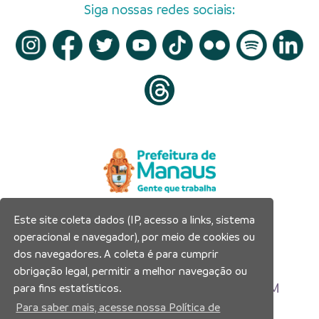
Siga nossas redes sociais:
Este site coleta dados (IP, acesso a links, sistema
Prefeitura Municipal de Manaus
operacional e navegador), por meio de cookies ou
Município de Manaus
dos navegadores. A coleta é para cumprir
CNPJ:04.365.326.0001-73
obrigação legal, permitir a melhor navegação ou
Av. Brasil, 2971 – Compensa, Manaus-AM
para fins estatísticos.
CEP: 69036-110
Para saber mais, acesse nossa Política de