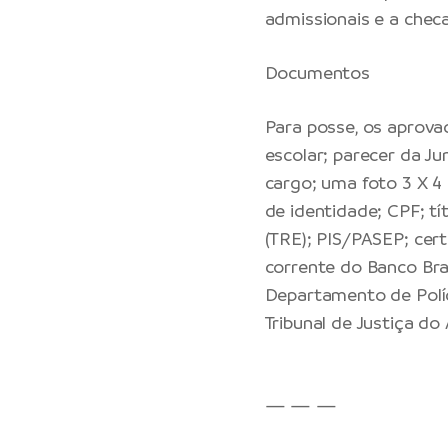
admissionais e a chec
Documentos
Para posse, os aprova
escolar; parecer da Ju
cargo; uma foto 3 X 4 
de identidade; CPF; tít
(TRE); PIS/PASEP; cer
corrente do Banco Bra
Departamento de Políc
Tribunal de Justiça d
— — —