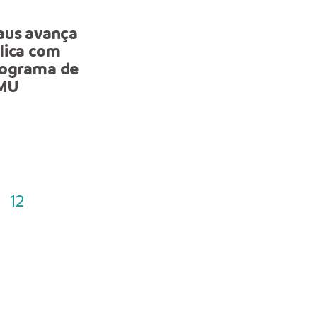
GESTÃO
aus avança
CGM inicia planejamento
lica com
elaboração do Plano de
rograma de
Contratações Anual 202
MMU
12