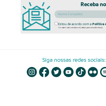
Receba no
Estou de acordo com a
Política 
O e-mail é salvo em banco de dados para consulta futura.
Siga nossas redes sociais: