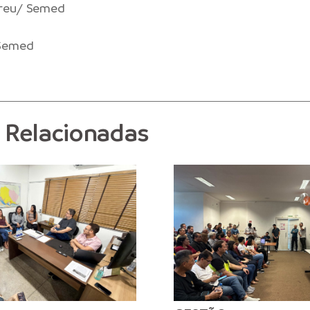
breu/ Semed
 Semed
s Relacionadas