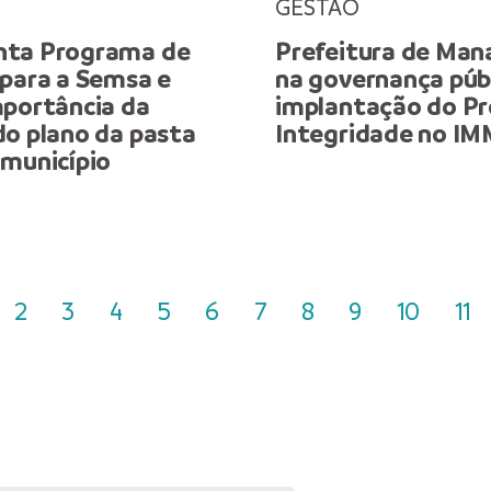
GESTÃO
nta Programa de
Prefeitura de Man
 para a Semsa e
na governança púb
mportância da
implantação do P
do plano da pasta
Integridade no I
 município
2
3
4
5
6
7
8
9
10
11