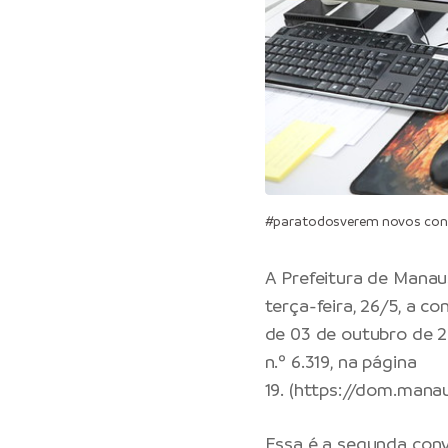
#paratodosverem novos con
A
Prefeitura de Manau
terça-feira, 26/5, a c
de 03 de outubro de 2
n.º 6.319, na página
19. (
https://dom.mana
Essa é a segunda con