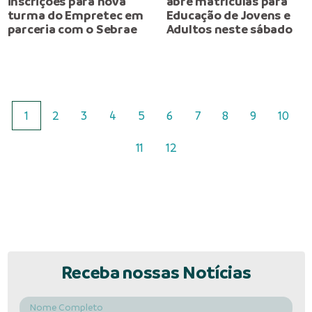
inscrições para nova
abre matrículas para
turma do Empretec em
Educação de Jovens e
parceria com o Sebrae
Adultos neste sábado
1
2
3
4
5
6
7
8
9
10
11
12
Receba nossas Notícias