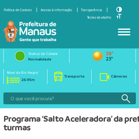
Toggle Hi
Política de Cookies
Acesso à informação
Transparência
Toggle Fo
Teclas de atalho
38°
Status da Cidade
23°
Normalidade
Nível do Rio Negro
Transporte
Câmeras
26.95m
Programa ‘Salto Aceleradora’ da pr
turmas