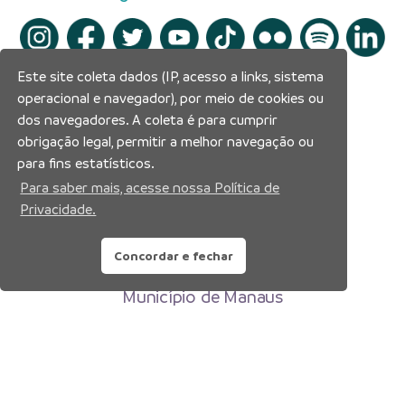
Este site coleta dados (IP, acesso a links, sistema
operacional e navegador), por meio de cookies ou
dos navegadores. A coleta é para cumprir
obrigação legal, permitir a melhor navegação ou
para fins estatísticos.
Para saber mais, acesse nossa Política de
Privacidade.
Concordar e fechar
Prefeitura Municipal de Manaus
Município de Manaus
CNPJ:04.365.326.0001-73
Av. Brasil, 2971 – Compensa, Manaus-AM
CEP: 69036-110