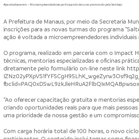
#paratodosverem – Microempreendedores participando de curso promovido pela Semtepi
A Prefeitura de Manaus, por meio da Secretaria Mun
inscrições para as novas turmas do programa “Salt
ação é voltada a microempreendedores individuais
O programa, realizado em parceria com o Impact Hu
técnicas, mentorias especializadas e oficinas prátic
diretamente pelo formulário on-line neste link
http
IZNz02yPXpVS1fYFSCgH9SLhK_wgeZyrw3Osf9q2g
fbclid=PAQ0xDSwL9zkJleHRuA2FlbQIxMQABpwsox
“Ao oferecer capacitação gratuita e mentorias es
criando oportunidades reais para que mais pessoas
uma prioridade da nossa gestão e um compromisso 
Com carga horária total de 100 horas, o novo ciclo
participantes. O conteúdo inclui temas como fina