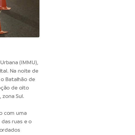
e Urbana
(IMMU),
tal. Na noite de
 o Batalhão de
oção de oito
 zona Sul.
ndo com uma
o das ruas e o
bordados