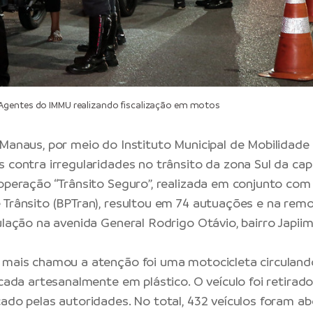
gentes do IMMU realizando fiscalização em motos
 Manaus,
por meio do Instituto Municipal de Mobilidad
 contra irregularidades no trânsito da zona Sul da capi
 operação “Trânsito Seguro”, realizada em conjunto com
 Trânsito (BPTran), resultou em 74 autuações e na rem
ulação na avenida General Rodrigo Otávio, bairro Japiim,
e mais chamou a atenção foi uma motocicleta circula
icada artesanalmente em plástico. O veículo foi retirad
cado pelas autoridades. No total, 432 veículos foram a