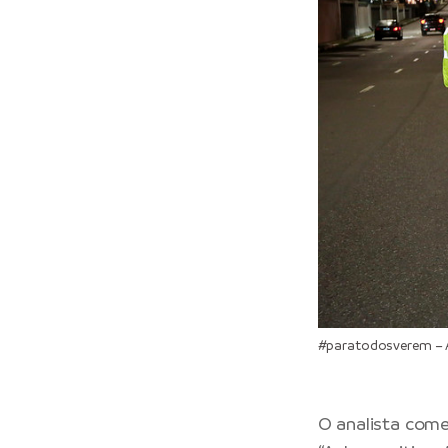
#paratodosverem – A
O analista come