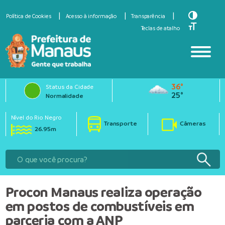
Toggle Hi
Política de Cookies
Acesso à informação
Transparência
Toggle Fo
Teclas de atalho
36°
Status da Cidade
25°
Normalidade
Nível do Rio Negro
Transporte
Câmeras
26.95m
Procon Manaus realiza operação
em postos de combustíveis em
parceria com a ANP