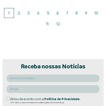
1
2
3
4
5
6
7
8
9
10
11
12
Receba nossas Notícias
Estou de acordo com a
Política de Privacidade.
O e-mail é salvo em banco de dados para consulta futura.