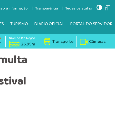
Toggle
Togg
sso à informação
Transparência
Teclas de atalho
ES
TURISMO
DIÁRIO OFICIAL
PORTAL DO SERVIDOR
Nível do Rio Negro
°
Transporte
Câmeras
°
26.95m
 multa
stival