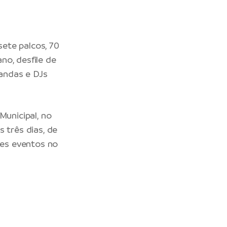
ete palcos, 70
no, desfile de
bandas e DJs
Municipal, no
 três dias, de
des eventos no