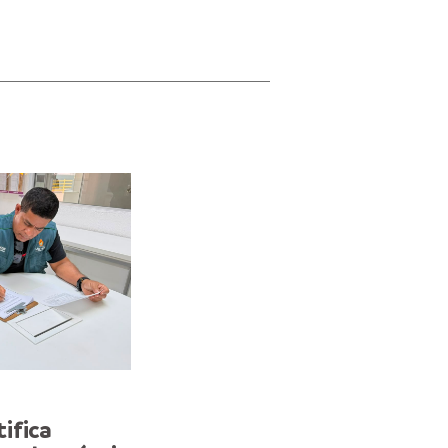
FISCALIZAÇÃO
ifica
Ageman notifica Águas 