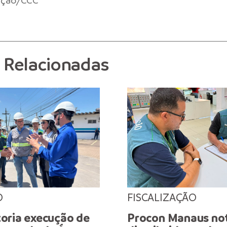
ação/CCC
s Relacionadas
O
FISCALIZAÇÃO
oria execução de
Procon Manaus not