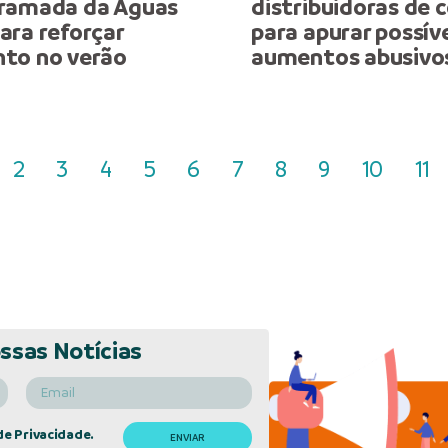
ramada da Águas
distribuidoras de 
ara reforçar
para apurar possív
to no verão
aumentos abusivos
2
3
4
5
6
7
8
9
10
11
ssas Notícias
de Privacidade.