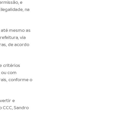
ermissão, e
ilegalidade, na
e até mesmo as
efeitura, via
ras, de acordo
 critérios
a ou com
rais, conforme o
ertir e
do CCC, Sandro