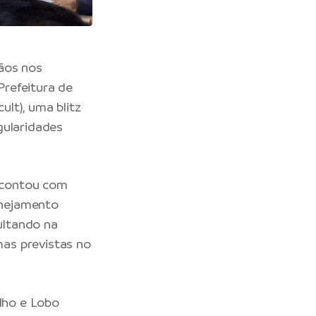
ãos nos
refeitura de
lt), uma blitz
egularidades
 contou com
lanejamento
sultando na
as previstas no
ulho e Lobo