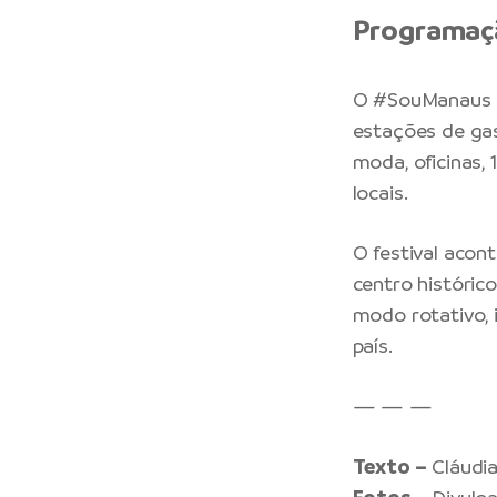
Programaç
O #SouManaus 20
estações de gas
moda, oficinas,
locais.
O festival acon
centro históric
modo rotativo, 
país.
— — —
Texto –
Cláudia