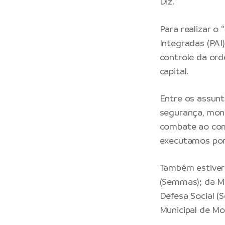
Diz.
Para realizar o
Integradas (PAI)
controle da ord
capital.
Entre os assunt
segurança, moni
combate ao comé
executamos por 
Também estivera
(Semmas); da Mu
Defesa Social (S
Municipal de Mob