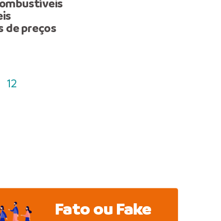
combustíveis
Manaus após rompiment
eis
tubulação no bairro Nov
 de preços
Aleixo
12
Fato ou Fake