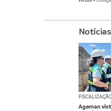
Fotos –
Divulg
Notícia
FISCALIZAÇÃ
Ageman vist