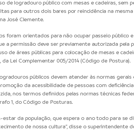
so de logradouro público com mesas e cadeiras, sem p
ltas para outros dois bares por reincidência na mesma 
 na José Clemente.
os foram orientados para não ocupar passeio público 
ue a permissão deve ser previamente autorizada pela pr
 uso de áreas públicas para colocação de mesas e cadei
, da Lei Complementar 005/2014 (Código de Postura).
logradouros públicos devem atender às normas gerais e
promoção da acessibilidade de pessoas com deficiênci
zida, nos termos definidos pelas normas técnicas fede
rafo 1, do Código de Posturas.
-estar da população, que espera o ano todo para se div
ltecimento de nossa cultura”, disse o superintendente 