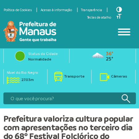
Toggle Hi
Política de Cookies
Acesso à informação
Transparência
Toggle Fo
Teclas de atalho
36°
Status da Cidade
25°
Normalidade
Nível do Rio Negro
Transporte
Câmeras
27.03m
Prefeitura valoriza cultura popular
com apresentações no terceiro dia
do 68º Festival Folclórico do