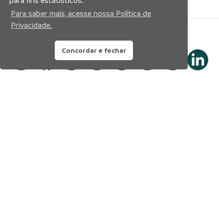
para fins estatísticos.
Para saber mais, acesse nossa Política de
Privacidade.
Siga nossas redes sociais:
Concordar e fechar
Prefeitura Municipal de Manaus
Município de Manaus
CNPJ:04.365.326.0001-73