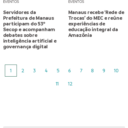
EVENTOS
EVENTOS
Servidores da
Manaus recebe ‘Rede de
Prefeitura de Manaus
Trocas’ do MEC e reúne
participam do 53º
experiências de
Secop e acompanham
educação integral da
debates sobre
Amazônia
inteligência artificial e
governança digital
1
2
3
4
5
6
7
8
9
10
11
12