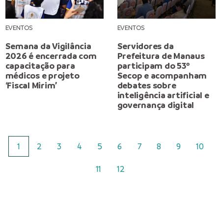
EVENTOS
EVENTOS
Semana da Vigilância
Servidores da
2026 é encerrada com
Prefeitura de Manaus
capacitação para
participam do 53º
médicos e projeto
Secop e acompanham
‘Fiscal Mirim’
debates sobre
inteligência artificial e
governança digital
1
2
3
4
5
6
7
8
9
10
11
12