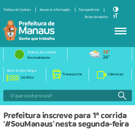
Toggle Hi
Política de Cookies
Acesso à informação
Transparência
Toggle Fo
Teclas de atalho
38°
Status da Cidade
24°
Normalidade
Nível do Rio Negro
Transporte
Câmeras
26.95m
Prefeitura inscreve para 1ª corrida
‘#SouManaus’ nesta segunda-feira