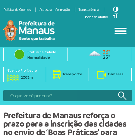
Toggle Hi
Política de Cookies
Acesso à informação
Transparência
Toggle Fo
Teclas de atalho
36°
Status da Cidade
25°
Normalidade
Nível do Rio Negro
Transporte
Câmeras
27.03m
Prefeitura de Manaus reforça o
prazo para a inscrição das cidades
no envio de ‘Boas Práticas’ para