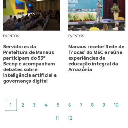
EVENTOS
EVENTOS
Servidores da
Manaus recebe ‘Rede de
Prefeitura de Manaus
Trocas’ do MEC e reúne
participam do 53º
experiências de
Secop e acompanham
educação integral da
debates sobre
Amazônia
inteligência artificial e
governança digital
1
2
3
4
5
6
7
8
9
10
11
12