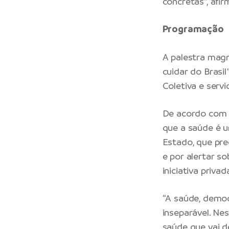
concretas”, afir
Programação
A palestra magn
cuidar do Brasi
Coletiva e serv
De acordo com a
que a saúde é u
Estado, que pre
e por alertar s
iniciativa privad
“A saúde, demo
inseparável. Nes
saúde que vai d