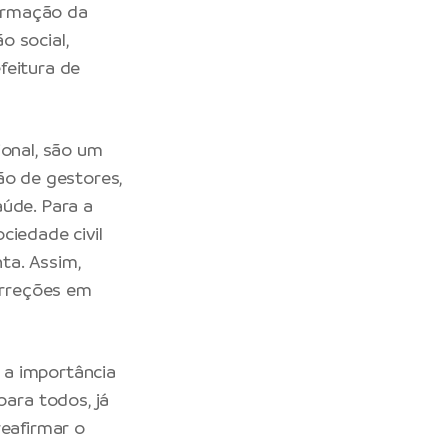
irmação da
o social,
feitura de
ional, são um
ão de gestores,
aúde. Para a
ciedade civil
ta. Assim,
orreções em
 a importância
ara todos, já
reafirmar o