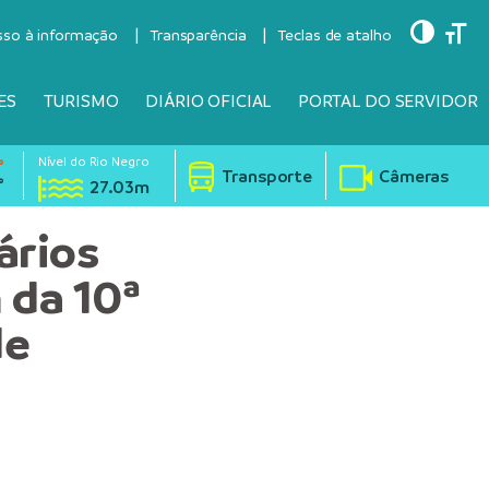
Toggle
Togg
sso à informação
Transparência
Teclas de atalho
ES
TURISMO
DIÁRIO OFICIAL
PORTAL DO SERVIDOR
Nível do Rio Negro
°
Transporte
Câmeras
°
27.03m
ários
 da 10ª
de