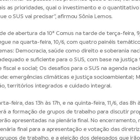
is as prioridades, qual o investimento e o quantitativo
ue o SUS vai precisar”, afirmou Sônia Lemos.
de de abertura da 10ª Comus na tarde de terça-feira, 9
ue na quarta-feira, 10/6, com quatro painéis temáticos
mas: Democracia, saúde como direito e soberania naci
dequado e suficiente para o SUS, com base na justiça t
e fiscal e social; Os desafios para o SUS na agenda nac
úde: emergências climáticas e justiça socioambiental; 
, territórios integrados e cuidado integral.
a-feira, das 13h às 17h, e na quinta-feira, 11/6, das 8h à
á a formação de grupos de trabalho para discutir pro
erão apresentadas na plenária final. No encerramento, n
lenária final para a apresentação e votação das diretri
grupos de trabalho, e a eleição dos delegados que irã