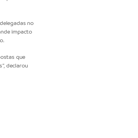
 delegadas no
rande impacto
o.
postas que
”, declarou