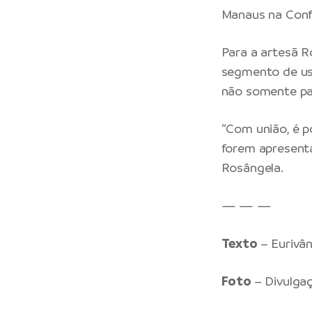
Manaus na Conf
Para a artesã R
segmento de usu
não somente par
“Com união, é p
forem apresenta
Rosângela
.
— — —
Texto
– Eurivâ
Foto
– Divulg