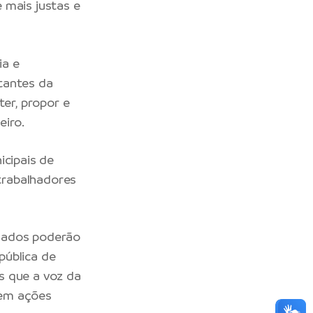
 mais justas e
ia e
tantes da
ter, propor e
eiro.
icipais de
 trabalhadores
egados poderão
pública de
s que a voz da
 em ações