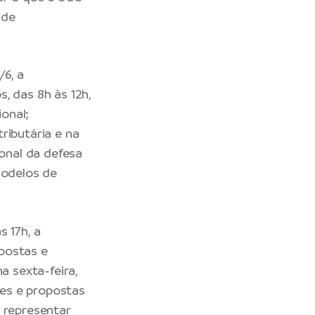
 de
/6, a
, das 8h às 12h,
onal;
ributária e na
ional da defesa
Modelos de
s 17h, a
postas e
a sexta-feira,
zes e propostas
o representar