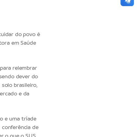
cuidar do povo é
outora em Saúde
 para relembrar
 sendo dever do
olo brasileiro,
mercado e da
o e uma tríade
a conferência de
er o que o SUS