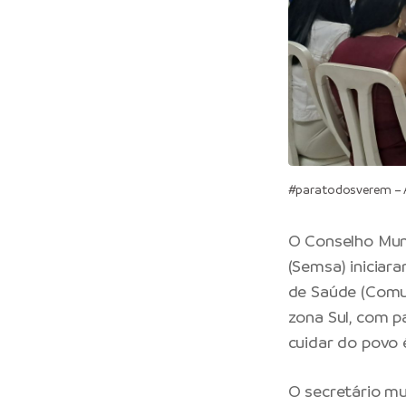
#paratodosverem – 
O Conselho Mun
(Semsa) iniciara
de Saúde (Comus
zona Sul, com p
cuidar do povo é
O secretário mu