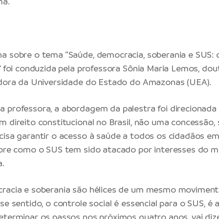
ma.
a sobre o tema “Saúde, democracia, soberania e SUS: 
l” foi conduzida pela professora Sônia Maria Lemos, d
idora da Universidade do Estado do Amazonas (UEA).
 professora, a abordagem da palestra foi direcionada
m direito constitucional no Brasil, não uma concessão,
cisa garantir o acesso à saúde a todos os cidadãos em s
obre como o SUS tem sido atacado por interesses do 
a.
cracia e soberania são hélices de um mesmo moviment
se sentido, o controle social é essencial para o SUS, é 
eterminar os passos nos próximos quatro anos, vai diz