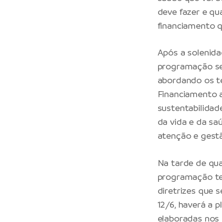
deve fazer e qua
financiamento q
Após a solenida
programação seg
abordando os te
Financiamento a
sustentabilidad
da vida e da sa
atenção e gestão
Na tarde de quart
programação ter
diretrizes que s
12/6, haverá a p
elaboradas nos 