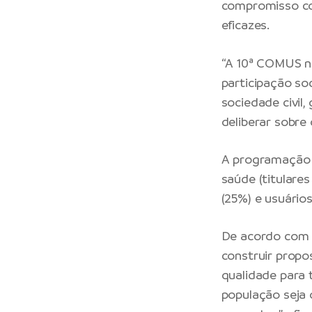
compromisso col
eficazes.
“A 10ª COMUS n
participação so
sociedade civil
deliberar sobre
A programação v
saúde (titulare
(25%) e usuário
De acordo com 
construir propo
qualidade para 
população seja