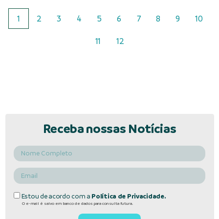
1
2
3
4
5
6
7
8
9
10
11
12
Receba nossas Notícias
Estou de acordo com a
Política de Privacidade.
O e-mail é salvo em banco de dados para consulta futura.