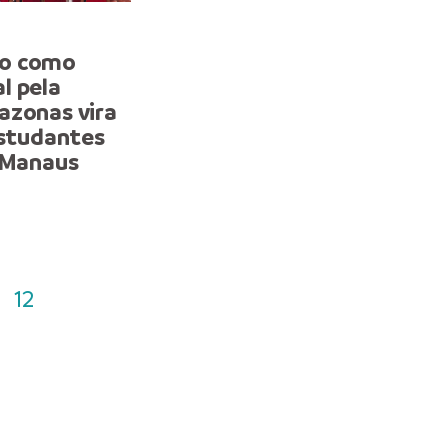
EDUCAÇÃO
do como
Escola municipal da zona
l pela
destaca o protagonismo
azonas vira
feminino em programaçã
estudantes
feira de ciências
e Manaus
12