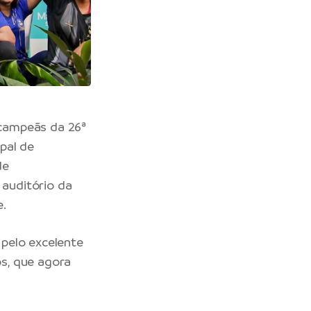
s campeãs da 26ª
pal de
de
auditório da
e.
pelo excelente
s, que agora