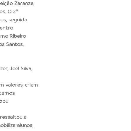
ceição Zaranza,
os. O 2º
tos, seguida
Centro
rmo Ribeiro
os Santos,
r, Joel Silva,
m valores, criam
stamos
izou.
ressaltou a
obiliza alunos,