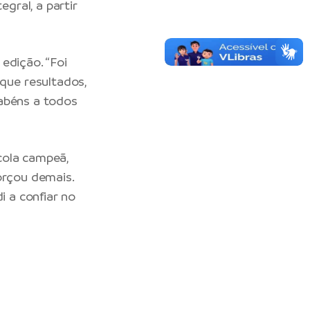
gral, a partir
edição. “Foi
que resultados,
rabéns a todos
scola campeã,
orçou demais.
i a confiar no