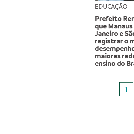
EDUCAÇÃO
Prefeito Ren
que Manaus 
Janeiro e Sã
registrar o 
desempenho 
maiores red
ensino do Br
1