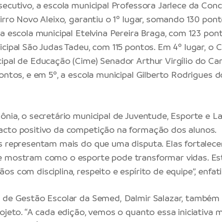
secutivo, a escola municipal Professora Jarlece da Con
irro Novo Aleixo, garantiu o 1º lugar, somando 130 pont
 a escola municipal Etelvina Pereira Braga, com 123 pon
icipal São Judas Tadeu, com 115 pontos. Em 4º lugar, o 
ipal de Educação (Cime) Senador Arthur Virgílio do Ca
ontos, e em 5º, a escola municipal Gilberto Rodrigues d
.
nia, o secretário municipal de Juventude, Esporte e Laze
acto positivo da competição na formação dos alunos.
s representam mais do que uma disputa. Elas fortalece
e mostram como o esporte pode transformar vidas. E
s com disciplina, respeito e espírito de equipe”, enfat
 de Gestão Escolar da Semed, Dalmir Salazar, também 
ojeto. “A cada edição, vemos o quanto essa iniciativa m