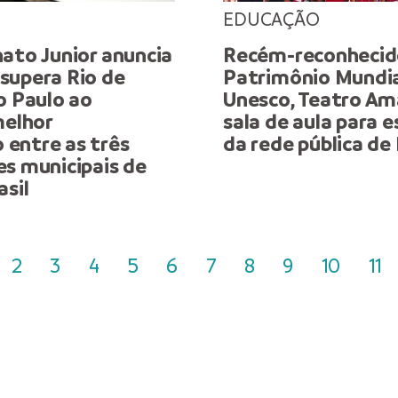
EDUCAÇÃO
ato Junior anuncia
Recém-reconheci
supera Rio de
Patrimônio Mundia
o Paulo ao
Unesco, Teatro Am
melhor
sala de aula para 
entre as três
da rede pública d
es municipais de
asil
2
3
4
5
6
7
8
9
10
11