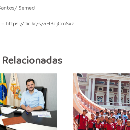
 Santos/ Semed
–
https://flic.kr/s/aHBqjCmSxz
s Relacionadas