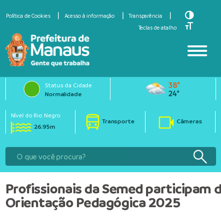
Toggle Hi
Política de Cookies
Acesso à informação
Transparência
Toggle Fo
Teclas de atalho
38°
Status da Cidade
24°
Normalidade
Nível do Rio Negro
Transporte
Câmeras
26.95m
Profissionais da Semed participam d
Orientação Pedagógica 2025