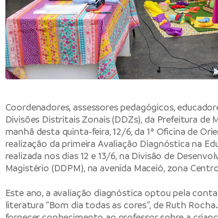
Coordenadores, assessores pedagógicos, educadore
Divisões Distritais Zonais (DDZs), da
Prefeitura de 
manhã desta quinta-feira, 12/6, da 1ª Oficina de Or
realização da primeira Avaliação Diagnóstica na
Ed
realizada nos dias 12 e 13/6, na Divisão de Desenvo
Magistério (DDPM), na avenida Maceió, zona Centro-
Este ano, a avaliação diagnóstica optou pela contaç
literatura “Bom dia todas as cores”, de Ruth Rocha.
fornecer conhecimento ao professor sobre a crianç