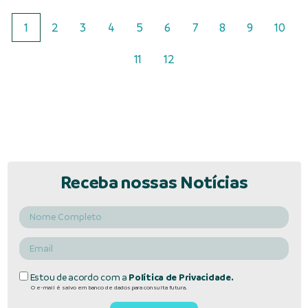
1
2
3
4
5
6
7
8
9
10
11
12
Receba nossas Notícias
Estou de acordo com a
Política de Privacidade.
O e-mail é salvo em banco de dados para consulta futura.