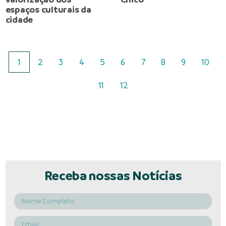
espaços culturais da
cidade
1
2
3
4
5
6
7
8
9
10
11
12
Receba nossas Notícias