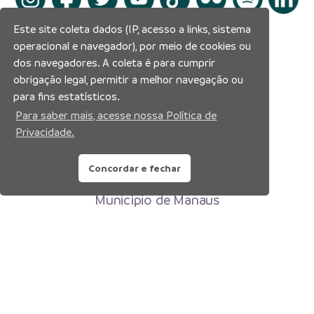
Este site coleta dados (IP, acesso a links, sistema
operacional e navegador), por meio de cookies ou
dos navegadores. A coleta é para cumprir
obrigação legal, permitir a melhor navegação ou
para fins estatísticos.
Para saber mais, acesse nossa Política de
Privacidade.
Concordar e fechar
Prefeitura Municipal de Manaus
Município de Manaus
CNPJ:04.365.326.0001-73
Av. Brasil, 2971 – Compensa, Manaus-AM
CEP: 69036-110
Copyright 2026. Todos os direitos reservados.