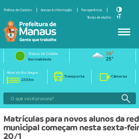
Toggle Hi
Política de Cookies
Acesso à informação
Transparência
Toggle Fo
Teclas de atalho
36°
Status da Cidade
25°
Normalidade
Nível do Rio Negro
Transporte
Câmeras
27.03m
Matrículas para novos alunos da re
municipal começam nesta sexta-feir
20/1