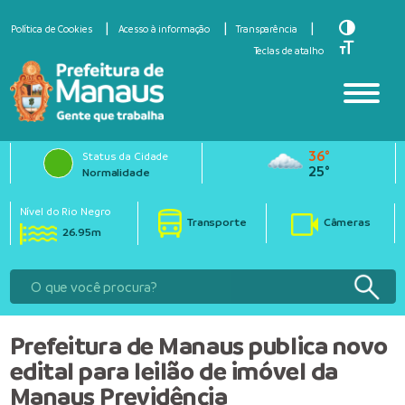
Toggle Hi
Política de Cookies
Acesso à informação
Transparência
Toggle Fo
Teclas de atalho
36°
Status da Cidade
25°
Normalidade
Nível do Rio Negro
Transporte
Câmeras
26.95m
Prefeitura de Manaus publica novo
edital para leilão de imóvel da
Manaus Previdência