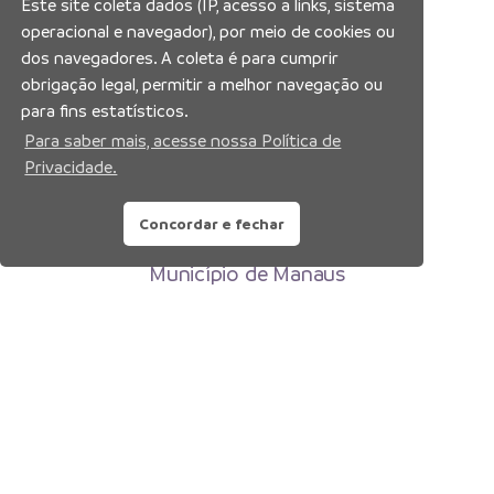
Este site coleta dados (IP, acesso a links, sistema
operacional e navegador), por meio de cookies ou
dos navegadores. A coleta é para cumprir
obrigação legal, permitir a melhor navegação ou
para fins estatísticos.
Para saber mais, acesse nossa Política de
Privacidade.
Concordar e fechar
Prefeitura Municipal de Manaus
Município de Manaus
CNPJ:04.365.326.0001-73
Av. Brasil, 2971 – Compensa, Manaus-AM
CEP: 69036-110
Copyright 2026. Todos os direitos reservados.