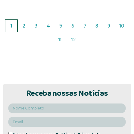
1
2
3
4
5
6
7
8
9
10
11
12
Receba nossas Notícias