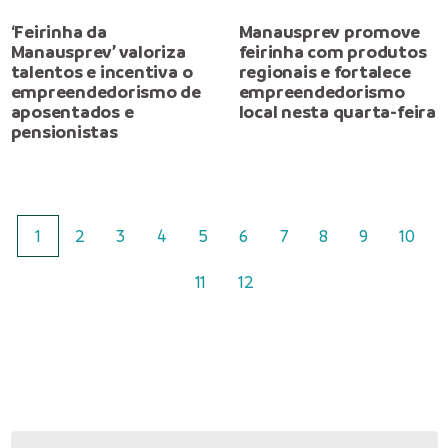
‘Feirinha da
Manausprev promove
Manausprev’ valoriza
feirinha com produtos
talentos e incentiva o
regionais e fortalece
empreendedorismo de
empreendedorismo
aposentados e
local nesta quarta-feira
pensionistas
1
2
3
4
5
6
7
8
9
10
11
12