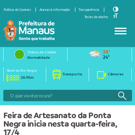
Toggle Hi
Política de Cookies
Acesso à informação
Transparência
Toggle Fo
Teclas de atalho
38°
Status da Cidade
24°
Normalidade
Nível do Rio Negro
Transporte
Câmeras
26.95m
Feira de Artesanato da Ponta
Negra inicia nesta quarta-feira,
17/4