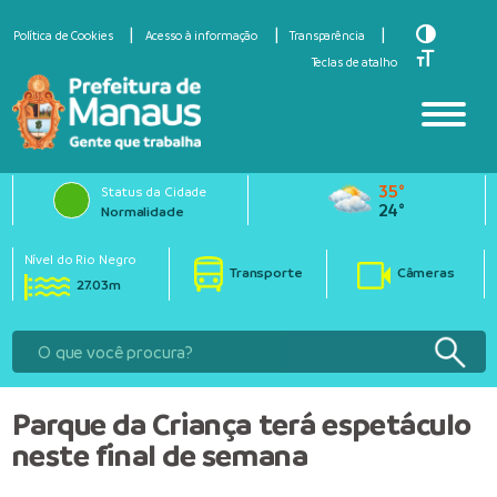
Toggle Hi
Política de Cookies
Acesso à informação
Transparência
Toggle Fo
Teclas de atalho
35°
Status da Cidade
24°
Normalidade
Nível do Rio Negro
Transporte
Câmeras
27.03m
Parque da Criança terá espetáculo
neste final de semana