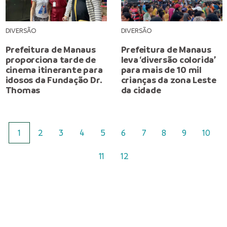
DIVERSÃO
DIVERSÃO
Prefeitura de Manaus
Prefeitura de Manaus
proporciona tarde de
leva ‘diversão colorida’
cinema itinerante para
para mais de 10 mil
idosos da Fundação Dr.
crianças da zona Leste
Thomas
da cidade
1
2
3
4
5
6
7
8
9
10
11
12