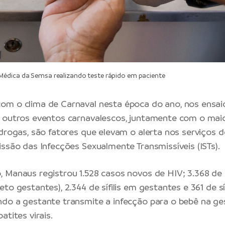
édica da Semsa realizando teste rápido em paciente
m o clima de Carnaval nesta época do ano, nos ensai
e outros eventos carnavalescos, juntamente com o ma
 drogas, são fatores que elevam o alerta nos serviços 
issão das Infecções Sexualmente Transmissíveis (ISTs).
 Manaus registrou 1.528 casos novos de HIV; 3.368 de sí
to gestantes), 2.344 de sífilis em gestantes e 361 de síf
do a gestante transmite a infecção para o bebê na ge
atites virais.