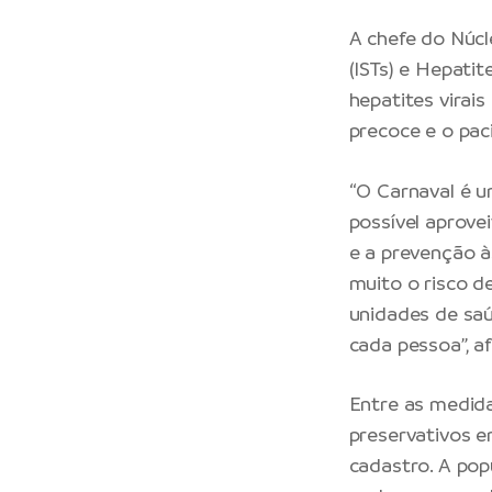
A chefe do Núcl
(ISTs) e Hepatit
hepatites virai
precoce e o pa
“O Carnaval é u
possível aprove
e a prevenção à
muito o risco d
unidades de saú
cada pessoa”, af
Entre as medida
preservativos e
cadastro. A pop