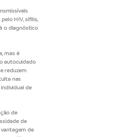
nsmissíveis
elo HIV, sífilis,
há o diagnóstico
a, mas é
 o autocuidado
que reduzem
tuita nas
individual de
ação de
essidade de
 a vantagem de