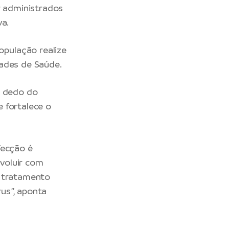
 administrados
va.
pulação realize
idades de Saúde.
o dedo do
 fortalece o
fecção é
voluir com
o tratamento
us”, aponta