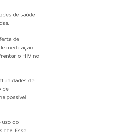
idades de saúde
das.
ferta de
a de medicação
frentar o HIV no
11 unidades de
o de
ma possível
o uso do
sinha. Esse