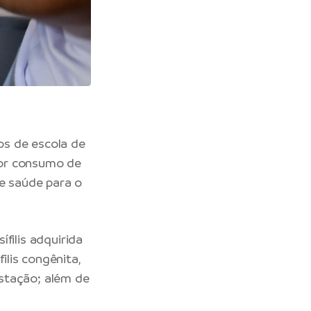
os de escola de
ior consumo de
de saúde para o
filis adquirida
ilis congênita,
stação; além de