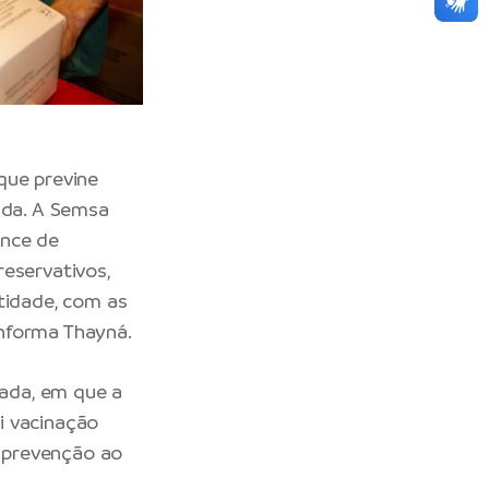
que previne
ada. A Semsa
ance de
reservativos,
tidade, com as
nforma Thayná.
ada, em que a
i vacinação
a prevenção ao