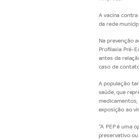
A vacina contra
da rede municip
Na prevenção a
Profilaxia Pré-
antes da relaçã
caso de contato
A população tam
saúde, que rep
medicamentos, p
exposição ao ví
“A PEP é uma op
preservativo ou