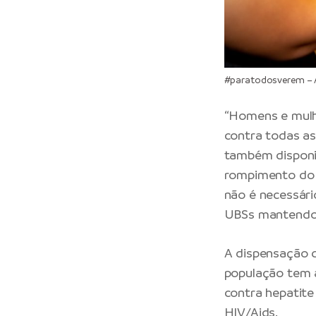
#paratodosverem – A
“Homens e mulhe
contra todas as
também disponibi
rompimento do p
não é necessári
UBSs mantendo d
A dispensação 
população tem a
contra hepatite
HIV/Aids.