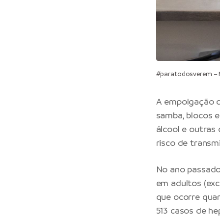
#paratodosverem – M
A empolgação co
samba, blocos 
álcool e outras
risco de transm
No ano passado,
em adultos (exce
que ocorre quan
513 casos de hep