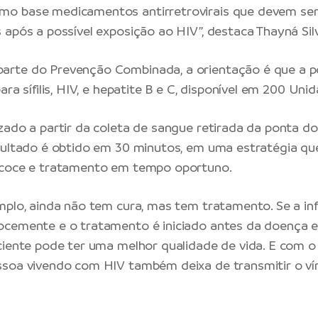
o base medicamentos antirretrovirais que devem ser
 após a possível exposição ao HIV”, destaca Thayná Sil
rte do Prevenção Combinada, a orientação é que a po
ara sífilis, HIV, e hepatite B e C, disponível em 200 Un
zado a partir da coleta de sangue retirada da ponta d
sultado é obtido em 30 minutos, em uma estratégia que
ecoce e tratamento em tempo oportuno.
mplo, ainda não tem cura, mas tem tratamento. Se a in
ocemente e o tratamento é iniciado antes da doença e
ciente pode ter uma melhor qualidade de vida. E com 
soa vivendo com HIV também deixa de transmitir o vír