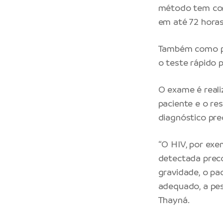
método tem com
em até 72 horas
Também como pa
o teste rápido p
O exame é reali
paciente e o re
diagnóstico pr
“O HIV, por exe
detectada prec
gravidade, o pa
adequado, a pes
Thayná.