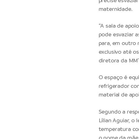
precise esvazia
maternidade.
“A sala de apoi
pode esvaziar a
para, em outro 
exclusivo até o
diretora da MMT
O espaço é equ
refrigerador co
material de apo
Segundo a resp
Lílian Aguiar, o
temperatura con
o nome da mãe, 