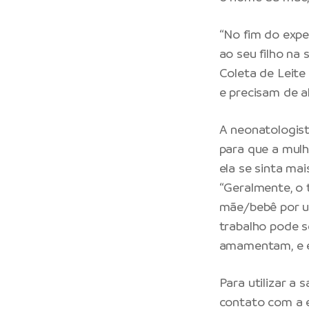
“No fim do expe
ao seu filho na
Coleta de Leite
e precisam de al
A neonatologist
para que a mul
ela se sinta ma
“Geralmente, o 
mãe/bebê por u
trabalho pode s
amamentam, e es
Para utilizar a 
contato com a e