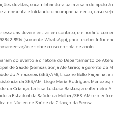
tações devidas, encaminhando-a para a sala de apoio à
ue amamenta e iniciando o acompanhamento, caso seja
eressadas devem entrar em contato, em horário comerc
 98842-8514 (somente WhatsApp), para receber informa
amamentação e sobre o uso da sala de apoio.
param do evento a diretora do Departamento de Atenç
cipal de Saúde (Semsa), Sonja Ale Girão; a gerente de 
aúde do Amazonas (SES/AM), Liseane Bello Façanha; a s
sistência da SES/AM, Liege Maria Rodrigues Menezes;
de da Criança, Larissa Lustosa Bastos; a enfermeira A
adora Estadual da Saúde da Mulher/SES-AM; e a enferm
ica do Núcleo de Saúde da Criança da Semsa.