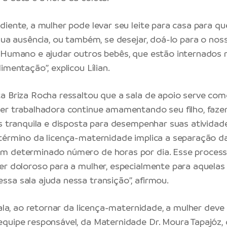
diente, a mulher pode levar seu leite para casa para qu
 sua ausência, ou também, se desejar, doá-lo para o no
 Humano e ajudar outros bebês, que estão internados 
imentação”, explicou Lílian.
a Briza Rocha ressaltou que a sala de apoio serve com
her trabalhadora continue amamentando seu filho, faz
is tranquila e disposta para desempenhar suas atividade
término da licença-maternidade implica a separação d
m determinado número de horas por dia. Esse process
er doloroso para a mulher, especialmente para aquelas
sa sala ajuda nessa transição”, afirmou.
sala, ao retornar da licença-maternidade, a mulher deve
quipe responsável, da Maternidade Dr. Moura Tapajóz, 