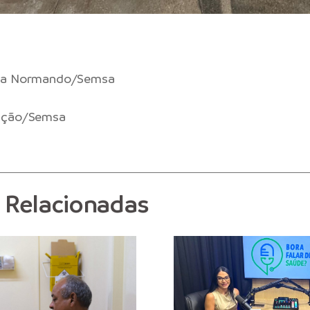
la Normando/Semsa
ação/Semsa
s Relacionadas