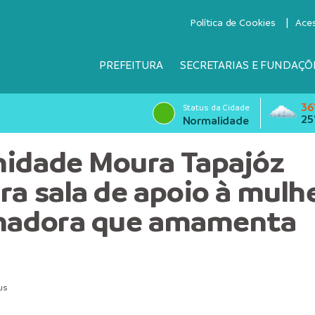
Política de Cookies
Ace
PREFEITURA
SECRETARIAS E FUNDAÇÕ
36
Status da Cidade
25
Normalidade
idade Moura Tapajóz
ra sala de apoio à mulh
lhadora que amamenta
us