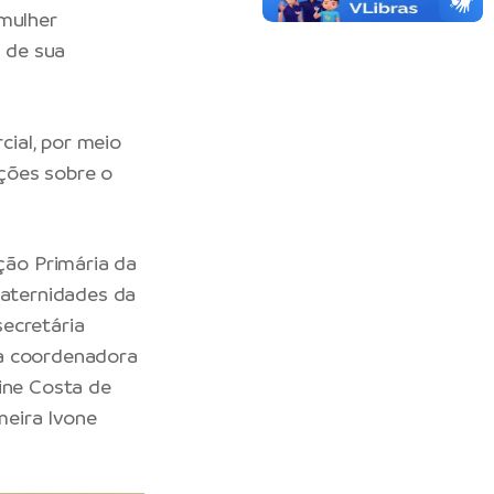
 mulher
 de sua
ial, por meio
ções sobre o
ão Primária da
Maternidades da
ecretária
 a coordenadora
line Costa de
eira Ivone