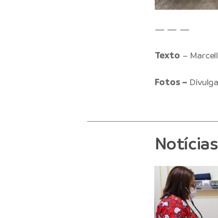
— — —
Texto
– Marcel
Fotos –
Divulg
Notícia