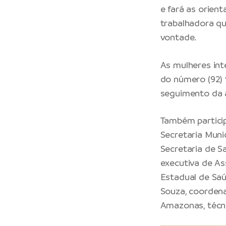
e fará as orien
trabalhadora q
vontade.
As mulheres int
do número (92)
seguimento da 
Também partici
Secretaria Muni
Secretaria de S
executiva de As
Estadual de Saú
Souza, coorden
Amazonas, técn