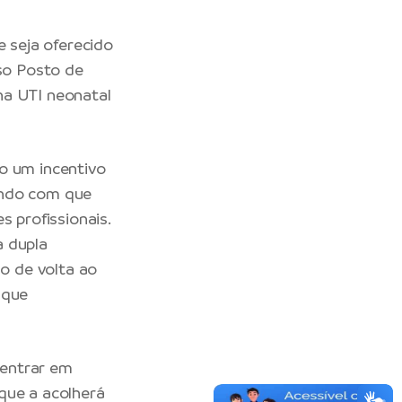
e seja oferecido
sso Posto de
na UTI neonatal
o um incentivo
endo com que
s profissionais.
a dupla
o de volta ao
 que
 entrar em
que a acolherá