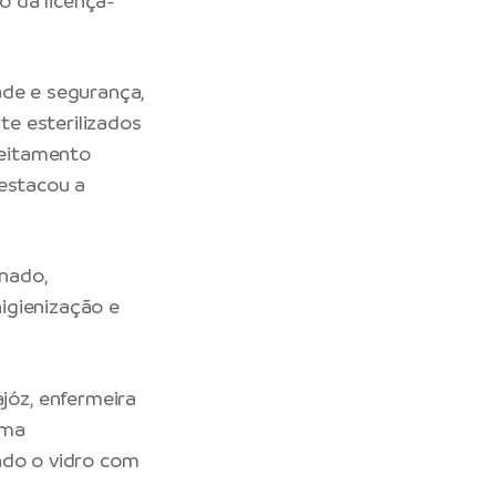
o da licença-
ade e segurança,
e esterilizados
leitamento
destacou a
nado,
igienização e
óz, enfermeira
uma
ndo o vidro com