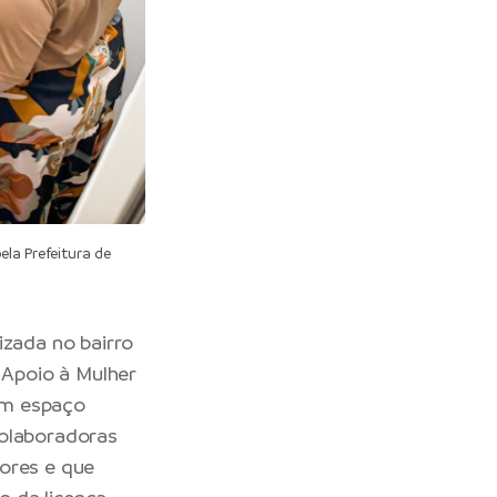
la Prefeitura de
izada no bairro
 Apoio à Mulher
um espaço
colaboradoras
dores e que