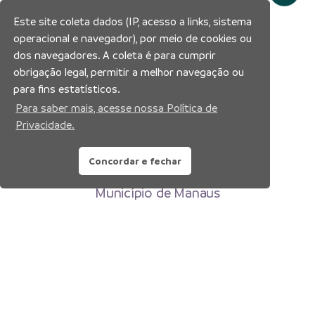
Este site coleta dados (IP, acesso a links, sistema
operacional e navegador), por meio de cookies ou
dos navegadores. A coleta é para cumprir
obrigação legal, permitir a melhor navegação ou
para fins estatísticos.
Para saber mais, acesse nossa Política de
Privacidade.
Concordar e fechar
Prefeitura Municipal de Manaus
Município de Manaus
CNPJ:04.365.326.0001-73
Av. Brasil, 2971 – Compensa, Manaus-AM
CEP: 69036-110
Copyright 2026. Todos os direitos reservados.