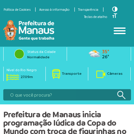
Toggle Hi
Política de Cookies
Acesso à informação
Transparência
Toggle Fo
Teclas de atalho
35°
Status da Cidade
26°
Normalidade
Nível do Rio Negro
Transporte
Câmeras
27.09m
Prefeitura de Manaus inicia
programação lúdica da Copa do
Mundo com troca de figurinhas no