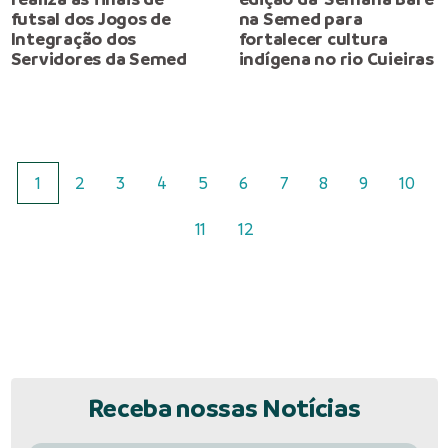
futsal dos Jogos de
na Semed para
Integração dos
fortalecer cultura
Servidores da Semed
indígena no rio Cuieiras
1
2
3
4
5
6
7
8
9
10
11
12
Receba nossas Notícias