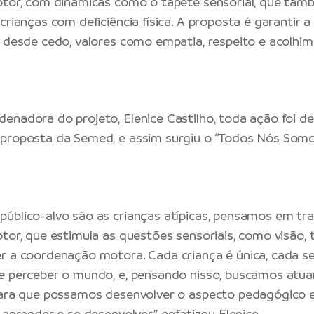
motor, com dinâmicas como o tapete sensorial, que ta
crianças com deficiência física. A proposta é garantir a
, desde cedo, valores como empatia, respeito e acolhim
enadora do projeto, Elenice Castilho, toda ação foi d
 proposta da Semed, e assim surgiu o “Todos Nós Somo
úblico-alvo são as crianças atípicas, pensamos em tra
tor, que estimula as questões sensoriais, como visão, t
r a coordenação motora. Cada criança é única, cada s
e perceber o mundo, e, pensando nisso, buscamos atua
 para que possamos desenvolver o aspecto pedagógico
 aprender e se desenvolver”, enfatizou Elenice.