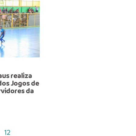
ATIVIDADES
us realiza
Prefeitura realiza 5ª edi
 dos Jogos de
‘Semana Baré’ na Semed 
rvidores da
fortalecer cultura indíge
rio Cuieiras
12