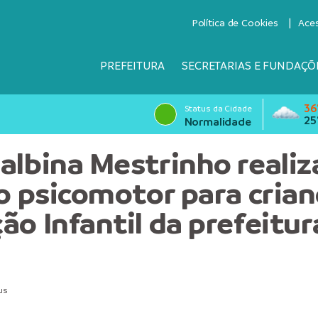
Política de Cookies
Ace
PREFEITURA
SECRETARIAS E FUNDAÇÕ
36
Status da Cidade
25
Normalidade
albina Mestrinho realiz
to psicomotor para cria
ão Infantil da prefeitur
us