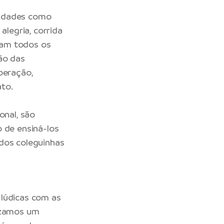
ividades como
alegria, corrida
lam todos os
ão das
peração,
ato.
onal, são
o de ensiná-los
ados coleguinhas
 lúdicas com as
lizamos um