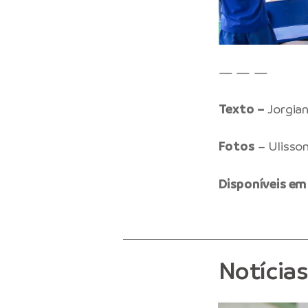
— — —
Texto –
Jorgia
Fotos
– Ulisso
Disponíveis em
Notícia