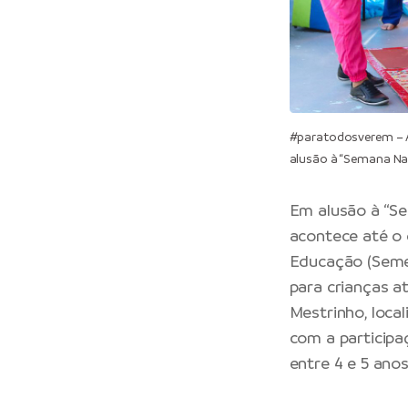
#paratodosverem – A
alusão à “Semana Nac
Em alusão à “Se
acontece até o 
Educação (Semed
para crianças at
Mestrinho, local
com a participa
entre 4 e 5 anos