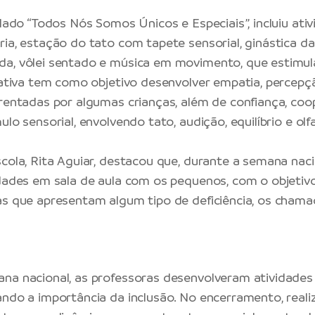
tulado “Todos Nós Somos Únicos e Especiais”, incluiu at
ia, estação do tato com tapete sensorial, ginástica da 
da, vôlei sentado e música em movimento, que estimu
ciativa tem como objetivo desenvolver empatia, percepç
frentadas por algumas crianças, além de confiança, coo
ulo sensorial, envolvendo tato, audição, equilíbrio e olf
scola, Rita Aguiar, destacou que, durante a semana naci
idades em sala de aula com os pequenos, com o objetiv
as que apresentam algum tipo de deficiência, os cham
na nacional, as professoras desenvolveram atividades
ando a importância da inclusão. No encerramento, rea