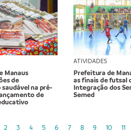
ATIVIDADES
de Manaus
Prefeitura de Mana
ões de
as finais de futsal
 saudável na pré-
Integração dos Se
lançamento de
Semed
educativo
2
3
4
5
6
7
8
9
10
11