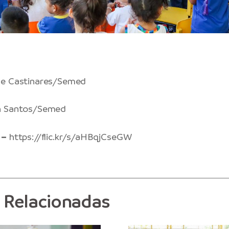
ne Castinares/Semed
n Santos/Semed
 –
https://flic.kr/s/aHBqjCseGW
s Relacionadas