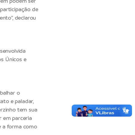
mbém podem ser
 participação de
ento”, declarou
esenvolvida
s Únicos e
balhar o
ato e paladar,
erzinho tem sua
r em parceria
 e a forma como