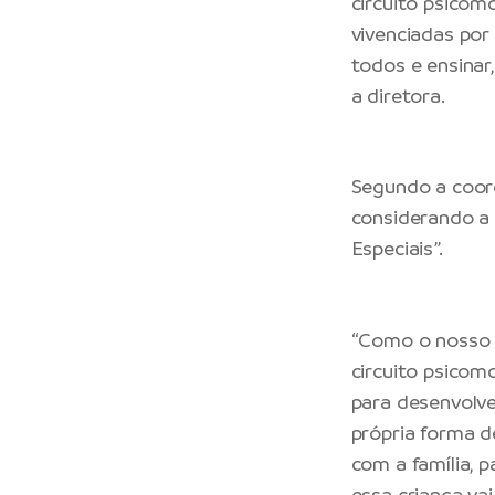
circuito psico
vivenciadas por 
todos e ensinar
a diretora.
Segundo a coord
considerando a
Especiais”.
“Como o nosso p
circuito psicomo
para desenvolve
própria forma d
com a família,
essa criança vai