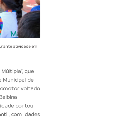
urante atividade em
Múltipla”, que
a Municipal de
icomotor voltado
Balbina
ividade contou
ntil, com idades