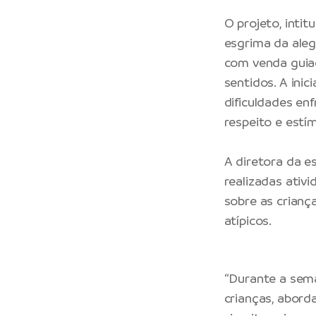
O projeto, inti
esgrima da alegr
com venda guia
sentidos. A ini
dificuldades en
respeito e estím
A diretora da e
realizadas ativ
sobre as crianç
atípicos.
“Durante a sema
crianças, abord